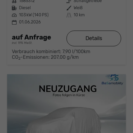
Fahrzeugnr.
1585312
Getriebe
Schaltgetriebe
Kraftstoff
Diesel
Außenfarbe
Weiß
Leistung
103 kW (140 PS)
Kilometerstand
10 km
01.06.2026
auf Anfrage
Details
incl. 19% MwSt.
Verbrauch kombiniert:
7,90 l/100km
CO
-Emissionen:
207,00 g/km
2