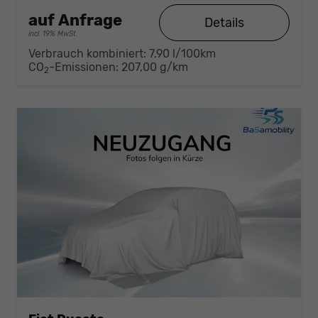
auf Anfrage
Details
incl. 19% MwSt.
Verbrauch kombiniert:
7,90 l/100km
CO
-Emissionen:
207,00 g/km
2