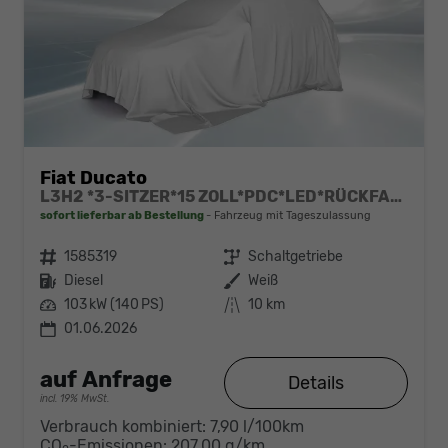
Fiat Ducato
L3H2 *3-SITZER*15 ZOLL*PDC*LED*RÜCKFAHRKAMERA*DAB*KLIMA*HECKTÜRE 260°*
sofort lieferbar ab Bestellung
Fahrzeug mit Tageszulassung
Fahrzeugnr.
1585319
Getriebe
Schaltgetriebe
Kraftstoff
Diesel
Außenfarbe
Weiß
Leistung
103 kW (140 PS)
Kilometerstand
10 km
01.06.2026
auf Anfrage
Details
incl. 19% MwSt.
Verbrauch kombiniert:
7,90 l/100km
CO
-Emissionen:
207,00 g/km