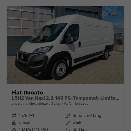
Fiat Ducato
L5H2 Van Maxi 2.2 140 PS-Tempomat-Limiter-Kurvenlicht-NSW-ZVmitFunk-Sofort
unverbindliche Lieferzeit: Sofort
Vorführfahrzeug
Fahrzeugnr.
1578291
Getriebe
Schalt. 6-Gang
Kraftstoff
Diesel
Außenfarbe
Weiß
Leistung
103 kW (140 PS)
Kilometerstand
500 km