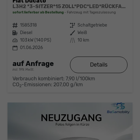
Fiat Ducato
L3H2 *3-SITZER*15 ZOLL*PDC*LED*RÜCKFAHRKAMERA*DAB*KLIMA*HECKTÜRE 260°*
sofort lieferbar ab Bestellung
Fahrzeug mit Tageszulassung
Fahrzeugnr.
1585318
Getriebe
Schaltgetriebe
Kraftstoff
Diesel
Außenfarbe
Weiß
Leistung
103 kW (140 PS)
Kilometerstand
10 km
01.06.2026
auf Anfrage
Details
incl. 19% MwSt.
Verbrauch kombiniert:
7,90 l/100km
CO
-Emissionen:
207,00 g/km
2