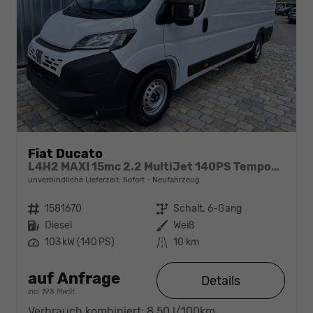
Fiat Ducato
L4H2 MAXI 15mc 2.2 MultiJet 140PS Tempomat-Klima-PDC-Rückfahrkamera-DAB-Sofort
unverbindliche Lieferzeit: Sofort
Neufahrzeug
Fahrzeugnr.
1581670
Getriebe
Schalt. 6-Gang
Kraftstoff
Diesel
Außenfarbe
Weiß
Leistung
103 kW (140 PS)
Kilometerstand
10 km
auf Anfrage
Details
incl. 19% MwSt.
Verbrauch kombiniert:
8,50 l/100km