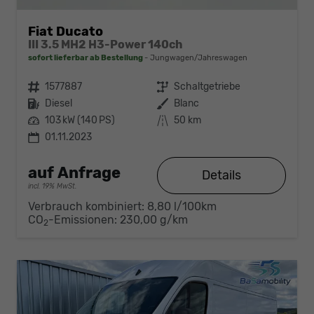
Fiat Ducato
III 3.5 MH2 H3-Power 140ch
sofort lieferbar ab Bestellung
Jungwagen/Jahreswagen
Fahrzeugnr.
1577887
Getriebe
Schaltgetriebe
Kraftstoff
Diesel
Außenfarbe
Blanc
Leistung
103 kW (140 PS)
Kilometerstand
50 km
01.11.2023
auf Anfrage
Details
incl. 19% MwSt.
Verbrauch kombiniert:
8,80 l/100km
CO
-Emissionen:
230,00 g/km
2