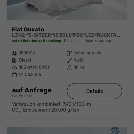
Fiat Ducato
L3H2 *3-SITZER*15 ZOLL*PDC*LED*RÜCKFAHRKAMERA*DAB*KLIMA*HECKTÜRE 260°*
sofort lieferbar ab Bestellung
Fahrzeug mit Tageszulassung
Fahrzeugnr.
1585316
Getriebe
Schaltgetriebe
Kraftstoff
Diesel
Außenfarbe
Weiß
Leistung
103 kW (140 PS)
Kilometerstand
10 km
01.06.2026
auf Anfrage
Details
incl. 19% MwSt.
Verbrauch kombiniert:
7,90 l/100km
CO
-Emissionen:
207,00 g/km
2