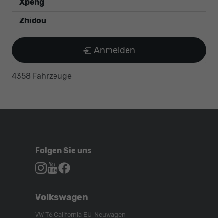
Xpeng
Zhidou
Anmelden
4358 Fahrzeuge
Folgen Sie uns
Autohaus
Autohaus
Autohaus
Schroen,
Schroen,
Schroen,
Folgen
Besuchen
Folgen
Volkswagen
Sie
Sie
Sie
uns
unser
uns
VW T6 California EU-Neuwagen