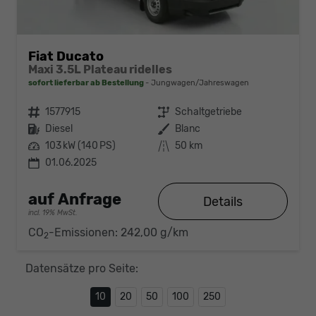
Fiat Ducato
Maxi 3.5L Plateau ridelles
sofort lieferbar ab Bestellung
Jungwagen/Jahreswagen
Fahrzeugnr.
1577915
Getriebe
Schaltgetriebe
Kraftstoff
Diesel
Außenfarbe
Blanc
Leistung
103 kW (140 PS)
Kilometerstand
50 km
01.06.2025
auf Anfrage
Details
incl. 19% MwSt.
CO
-Emissionen:
242,00 g/km
2
Datensätze pro Seite:
10
20
50
100
250