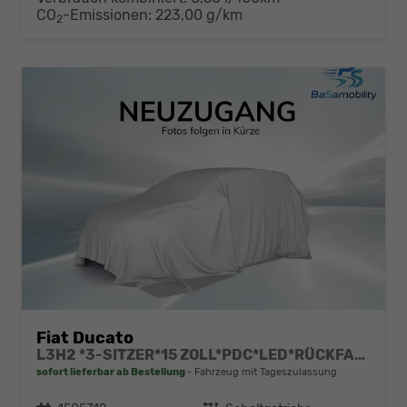
CO
-Emissionen:
223,00 g/km
2
Fiat Ducato
L3H2 *3-SITZER*15 ZOLL*PDC*LED*RÜCKFAHRKAMERA*DAB*KLIMA*HECKTÜRE 260°*
sofort lieferbar ab Bestellung
Fahrzeug mit Tageszulassung