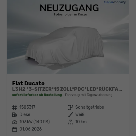
Fiat Ducato
L3H2 *3-SITZER*15 ZOLL*PDC*LED*RÜCKFAHRKAMERA*DAB*KLIMA*HECKTÜRE 260°*
sofort lieferbar ab Bestellung
Fahrzeug mit Tageszulassung
Fahrzeugnr.
1585317
Getriebe
Schaltgetriebe
Kraftstoff
Diesel
Außenfarbe
Weiß
Leistung
103 kW (140 PS)
Kilometerstand
10 km
01.06.2026