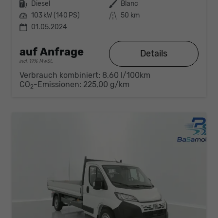
Kraftstoff
Diesel
Außenfarbe
Blanc
Leistung
103 kW (140 PS)
Kilometerstand
50 km
01.05.2024
auf Anfrage
Details
incl. 19% MwSt.
Verbrauch kombiniert:
8,60 l/100km
CO
-Emissionen:
225,00 g/km
2