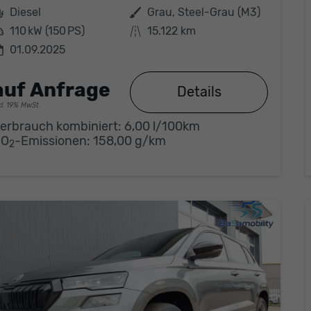
Kraftstoff
Diesel
Außenfarbe
Grau, Steel-Grau (M3)
eistung
110 kW (150 PS)
Kilometerstand
15.122 km
01.09.2025
auf Anfrage
Details
cl. 19% MwSt.
erbrauch kombiniert:
6,00 l/100km
CO
-Emissionen:
158,00 g/km
2