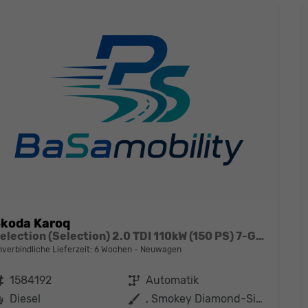
koda Karoq
Selection (Selection) 2.0 TDI 110kW (150 PS) 7-Gang DSG 4x4
nverbindliche Lieferzeit:
6 Wochen
Neuwagen
ahrzeugnr.
1584192
Getriebe
Automatik
Kraftstoff
Diesel
Außenfarbe
, Smokey Diamond-Silber Metallic (B3)