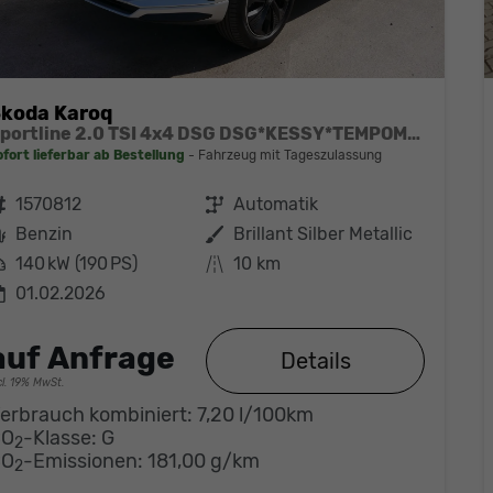
koda Karoq
Sportline 2.0 TSI 4x4 DSG DSG*KESSY*TEMPOMAT*PDC-HINTEN*SMARTLINK*LED*
ofort lieferbar ab Bestellung
Fahrzeug mit Tageszulassung
ahrzeugnr.
1570812
Getriebe
Automatik
Kraftstoff
Benzin
Außenfarbe
Brillant Silber Metallic
eistung
140 kW (190 PS)
Kilometerstand
10 km
01.02.2026
auf Anfrage
Details
cl. 19% MwSt.
erbrauch kombiniert:
7,20 l/100km
CO
-Klasse:
G
2
CO
-Emissionen:
181,00 g/km
2