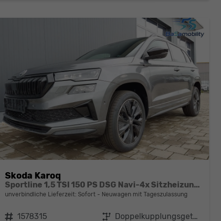
Skoda Karoq
Sportline 1,5 TSI 150 PS DSG Navi-4x Sitzheizung-Canton Sound-Anhängerkupplung-LED-Matrix-AppleCarPlay-Android-Auto-ACC-Kessy-2-Zonen-Klimaautomatik-18''Alu-Sofort
unverbindliche Lieferzeit: Sofort
Neuwagen mit Tageszulassung
Fahrzeugnr.
1578315
Getriebe
Doppelkupplungsgetriebe (DSG)