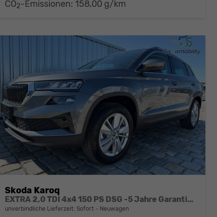
CO
-Emissionen:
158,00 g/km
2
Skoda Karoq
EXTRA 2,0 TDI 4x4 150 PS DSG -5 Jahre Garantie-Anhängerkupplung-ACC Tempomat-NAVI-AppleCarPlay-AndroidAuto-Sunset-2-Zonen-Klima-17''Alu-Rückfahrkamera-Sofort
unverbindliche Lieferzeit: Sofort
Neuwagen