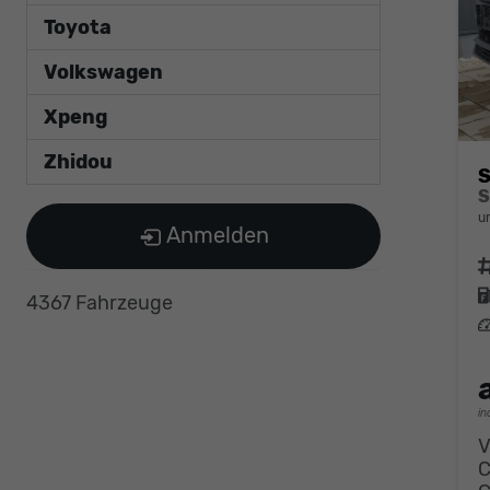
Toyota
Volkswagen
Xpeng
Zhidou
S
u
Anmelden
F
4367 Fahrzeuge
L
in
V