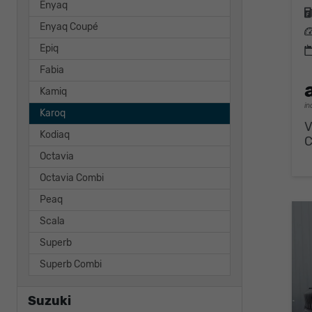
Enyaq
Enyaq Coupé
L
Epiq
Fabia
Kamiq
in
Karoq
V
Kodiaq
Octavia
Octavia Combi
Peaq
Scala
Superb
Superb Combi
Suzuki