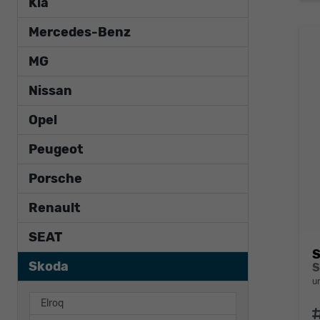
Kia
Mercedes-Benz
MG
Nissan
Opel
Peugeot
Porsche
Renault
SEAT
S
Skoda
u
Elroq
F