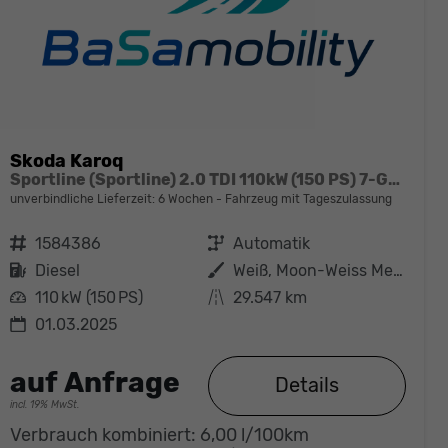
Skoda Karoq
Sportline (Sportline) 2.0 TDI 110kW (150 PS) 7-Gang DSG 4x4
unverbindliche Lieferzeit:
6 Wochen
Fahrzeug mit Tageszulassung
Fahrzeugnr.
1584386
Getriebe
Automatik
Kraftstoff
Diesel
Außenfarbe
Weiß, Moon-Weiss Metallic (2Y)
Leistung
110 kW (150 PS)
Kilometerstand
29.547 km
01.03.2025
auf Anfrage
Details
incl. 19% MwSt.
Verbrauch kombiniert:
6,00 l/100km