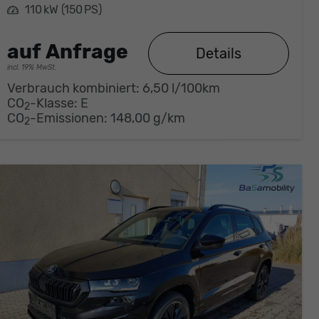
Leistung
110 kW (150 PS)
auf Anfrage
Details
incl. 19% MwSt.
Verbrauch kombiniert:
6,50 l/100km
CO
-Klasse:
E
2
CO
-Emissionen:
148,00 g/km
2