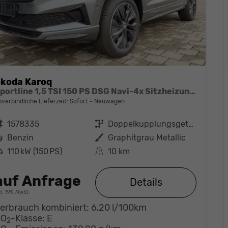
koda Karoq
Sportline 1,5 TSI 150 PS DSG Navi-4x Sitzheizung-Canton Sound-Anhängerkupplung-LED-Matrix-AppleCarPlay-Android-Auto-ACC-Kessy-2-Zonen-Klimaautomatik-18''Alu-Sofort
nverbindliche Lieferzeit: Sofort
Neuwagen
ahrzeugnr.
1578335
Getriebe
Doppelkupplungsgetriebe (DSG)
Kraftstoff
Benzin
Außenfarbe
Graphitgrau Metallic
eistung
110 kW (150 PS)
Kilometerstand
10 km
auf Anfrage
Details
cl. 19% MwSt.
erbrauch kombiniert:
6,20 l/100km
CO
-Klasse:
E
2