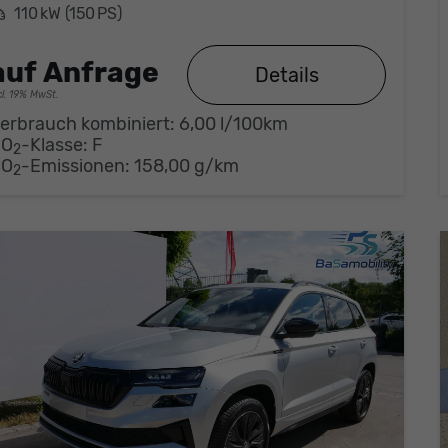
eistung
110 kW (150 PS)
auf Anfrage
Details
cl. 19% MwSt.
erbrauch kombiniert:
6,00 l/100km
CO
-Klasse:
F
2
CO
-Emissionen:
158,00 g/km
2