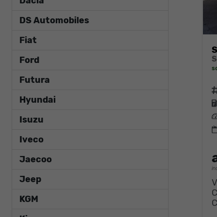
Dacia
DS Automobiles
Fiat
S
Ford
s
Futura
F
Hyundai
L
Isuzu
Iveco
Jaecoo
in
Jeep
V
KGM