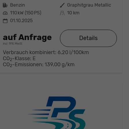
Kraftstoff
Benzin
Außenfarbe
Graphitgrau Metallic
Leistung
110 kW (150 PS)
Kilometerstand
10 km
01.10.2025
auf Anfrage
Details
incl. 19% MwSt.
Verbrauch kombiniert:
6,20 l/100km
CO
-Klasse:
E
2
CO
-Emissionen:
139,00 g/km
2