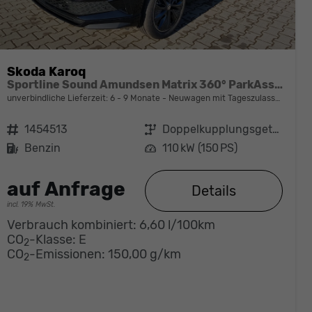
Skoda Karoq
Sportline Sound Amundsen Matrix 360° ParkAssist
unverbindliche Lieferzeit: 6 - 9 Monate
Neuwagen mit Tageszulassung
Fahrzeugnr.
1454513
Getriebe
Doppelkupplungsgetriebe (DSG)
Kraftstoff
Benzin
Leistung
110 kW (150 PS)
auf Anfrage
Details
incl. 19% MwSt.
Verbrauch kombiniert:
6,60 l/100km
CO
-Klasse:
E
2
CO
-Emissionen:
150,00 g/km
2