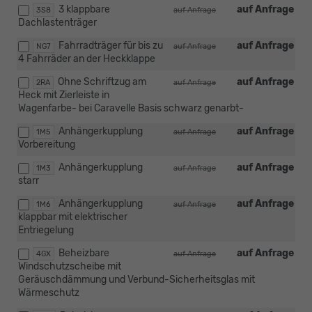
3 klappbare
auf Anfrage
3S8
auf Anfrage
Dachlastenträger
Fahrradträger für bis zu
auf Anfrage
NG7
auf Anfrage
4 Fahrräder an der Heckklappe
Ohne Schriftzug am
auf Anfrage
2RA
auf Anfrage
Heck mit Zierleiste in
Wagenfarbe- bei Caravelle Basis schwarz genarbt-
Anhängerkupplung
auf Anfrage
1M5
auf Anfrage
Vorbereitung
Anhängerkupplung
auf Anfrage
1M3
auf Anfrage
starr
Anhängerkupplung
auf Anfrage
1M6
auf Anfrage
klappbar mit elektrischer
Entriegelung
Beheizbare
auf Anfrage
4GX
auf Anfrage
Windschutzscheibe mit
Geräuschdämmung und Verbund-Sicherheitsglas mit
Wärmeschutz