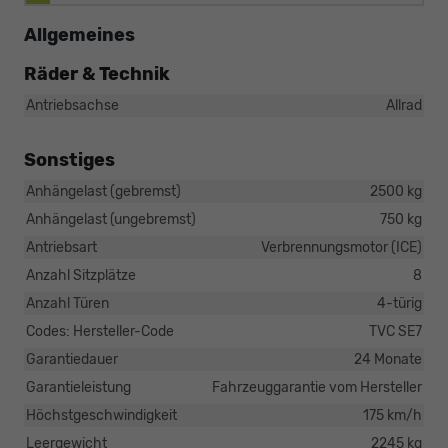
Allgemeines
Räder & Technik
Antriebsachse
Allrad
Sonstiges
Anhängelast (gebremst)
2500 kg
Anhängelast (ungebremst)
750 kg
Antriebsart
Verbrennungsmotor (ICE)
Anzahl Sitzplätze
8
Anzahl Türen
4-türig
Codes: Hersteller-Code
TVC SE7
Garantiedauer
24 Monate
Garantieleistung
Fahrzeuggarantie vom Hersteller
Höchstgeschwindigkeit
175 km/h
Leergewicht
2245 kg