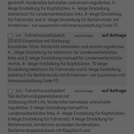
gestreift, Vordersitze beheizbar und einzen regulierbar, 4-
Wege Einstellung für Kopfstützen, 4- Wege Einstellung
elektzrisch für Lendenwirbelstütze links, 8-Wege Einstellung
für Fahrersitz und 4- Wege Einstellung für Beifahrersitz mit
Armlehnen- nur zusammen mit Innenausstattung Code FC
Fahrerhaussitzpaket
auf Anfrage
Z29
auf Anfrage
23 AGR Einzelsitze mit Sitzbezug
Kunstleder Style, Vordersitz beheizbar und einzeln regulierbar,
4 _Wege Einstellung für elektrisch für Lendenwirbelstütze
links und 2-Wege Einstellung manuell für Lendenwirbelstütze
rechts, 4- Wege Einstellung für Kopfstützen, 10 Wege
Einstellung elektrisch für Fahrersitz und 8-Wege Einstellung
elektrisch für Beifahrersitz mit Armlehnen- nur zusammen mit
Innenausstattung Code FD
Fahrerhaussitzpaket
auf Anfrage
Z40
auf Anfrage
16A Beifahrerdoppelsitzbank mit
Sitzbezug Stoff Life, Vordersitze beheizbar und einzeln
regulierbar, 2-Wege Einstellung manuell für
Lendenwirbelstütze links, 4- Wege Einstellung für Kopfstützen,
6 Wege Einstellung für Fahrersitz, 4 Wege Einstellung für
Beifahrersitz, Armlehnen an beiden Vordersitzen,
Beifahrerdoppelsitzbank mit Klapptisch und