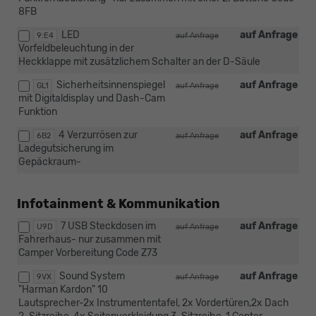
8FB
LED
auf Anfrage
9:E4
auf Anfrage
Vorfeldbeleuchtung in der
Heckklappe mit zusätzlichem Schalter an der D-Säule
Sicherheitsinnenspiegel
auf Anfrage
GL1
auf Anfrage
mit Digitaldisplay und Dash-Cam
Funktion
4 Verzurrösen zur
auf Anfrage
6B2
auf Anfrage
Ladegutsicherung im
Gepäckraum-
Infotainment & Kommunikation
7 USB Steckdosen im
auf Anfrage
U9D
auf Anfrage
Fahrerhaus- nur zusammen mit
Camper Vorbereitung Code Z73
Sound System
auf Anfrage
9VX
auf Anfrage
"Harman Kardon" 10
Lautsprecher-2x Instrumententafel, 2x Vordertüren,2x Dach