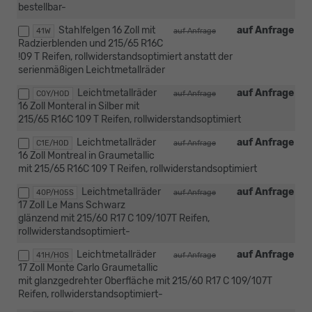
bestellbar-
Stahlfelgen 16 Zoll mit
auf Anfrage
41W
auf Anfrage
Radzierblenden und 215/65 R16C
!09 T Reifen, rollwiderstandsoptimiert anstatt der
serienmäßigen Leichtmetallräder
Leichtmetallräder
auf Anfrage
C0Y/H0D
auf Anfrage
16 Zoll Monteral in Silber mit
215/65 R16C 109 T Reifen, rollwiderstandsoptimiert
Leichtmetallräder
auf Anfrage
C1E/H0D
auf Anfrage
16 Zoll Montreal in Graumetallic
mit 215/65 R16C 109 T Reifen, rollwiderstandsoptimiert
Leichtmetallräder
auf Anfrage
40P/H05S
auf Anfrage
17 Zoll Le Mans Schwarz
glänzend mit 215/60 R17 C 109/107T Reifen,
rollwiderstandsoptimiert-
Leichtmetallräder
auf Anfrage
41H/H0S
auf Anfrage
17 Zoll Monte Carlo Graumetallic
mit glanzgedrehter Oberfläche mit 215/60 R17 C 109/107T
Reifen, rollwiderstandsoptimiert-