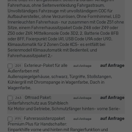
Fahrerhaus, ohne Seitenverkleidung Fahrgastraum,
Unvollständiges Fahrzeuge mit unvollständigem COC für
Aufbauhersteller,, ohne Verzurrösen, Ohne Formhimmel, LED
Innenleuchten Fahrerhaus- nur zusammen mit Code Z51 ohne
Sitze, einem Fahrrerhaussitzpaket Code Z48 oder Z49 oder
Z50 oder Z69, MIttelkonsole Code 3D2, 2. Batterie Code 8FB
oder 8FF, Fixierpunkt Code IA1, USB Code U9A oder U9D,
Klimaautomatik für 2 Zonen Code KC5- es entfällt bei
Serienmodell Klimaautomatik mit Bedienteil, und
Fahrerhaussitzpaket 2,-
Exterieur-Paket für alle
auf Anfrage
Z01
auf Anfrage
Außenfarben mit
Außenspiegelgehäuse, schwarz, Türgriffe, Stoßstangen,
Kühlergrill mit Chromspange in Wagenfarbe, Dach in
Wagenfarbe,
Offroad Paket:
auf Anfrage
Z63
auf Anfrage
Unterfahrschutz aus Stahlblech
für Motor und Getriebe, Schmutzfänger hinten- vorne Serie-
Fahrerassistenzpaket
auf Anfrage
P71
auf Anfrage
Premium Plus für Handschalter:
Einparkhilfe vorne und hinten mit Rangierfunktion und