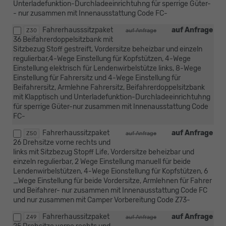
Unterladefunktion-Durchladeeinrichtuhng für sperrige Güter-
- nur zusammen mit Innenausstattung Code FC-
Fahrerhausssitzpaket
auf Anfrage
Z30
auf Anfrage
36 Beifahrerdoppelsitzbank mit
Sitzbezug Stoff gestreift, Vordersitze beheizbar und einzeln
regulierbar,4-Wege Einstellung für Kopfstützen, 4-Wege
Einstellung elektrisch für Lendenwirbelstütze links, 8-Wege
Einstellung für Fahrersitz und 4-Wege Einstellung für
Beifahrersitz, Armlehne Fahrersitz, Beifahrerdoppelsitzbank
mit Klapptisch und Unterladefunktion-Durchladeeinrichtuhng
für sperrige Güter-nur zusammen mit Innenausstattung Code
FC-
Fahrerhaussitzpaket
auf Anfrage
Z50
auf Anfrage
26 Drehsitze vorne rechts und
links mit Sitzbezug Stopff Life, Vordersitze beheizbar und
einzeln regulierbar, 2 Wege Einstellung manuell für beide
Lendenwirbelstützen, 4-Wege Eionstellung für Kopfstützen, 6
_Wege Einstellung für beide Vordersitze, Armlehnen für Fahrer
und Beifahrer- nur zusammen mit Innenausstattung Code FC
und nur zusammen mit Camper Vorbereitung Code Z73-
Fahrerhaussitzpaket
auf Anfrage
Z49
auf Anfrage