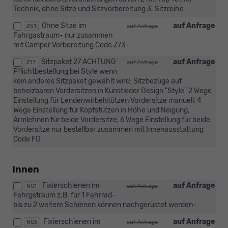
Technik, ohne Sitze und Sitzvorbereitung 3. Sitzreihe
Ohne Sitze im
auf Anfrage
Z51
auf Anfrage
Fahrgastraum- nur zusammen
mit Camper Vorbereitung Code Z73-
Sitzpaket 27 ACHTUNG
auf Anfrage
Z17
auf Anfrage
Pflichtbestellung bei Style wenn
kein anderes Sitzpaket gewählt wird: Sitzbezüge auf
beheizbaren Vordersitzen in Kunstleder Design "Style" 2 Wege
Einstellung für Lendenwirbelstützen Vordersitze manuell, 4
Wege Einstellung für Kopfstützen in Höhe und Neigung,
Armlehnen für beide Vordersitze, 6 Wege Einstellung für beide
Vordersitze nur bestellbar zusammen mit Innenausstattung
Code FD
Innen
Fixierschienen im
auf Anfrage
NG1
auf Anfrage
Fahrgstraum z.B. für 1 Fahrrad-
bis zu 2 weitere Schienen können nachgerüstet werden-
Fixierschienen im
auf Anfrage
NG6
auf Anfrage