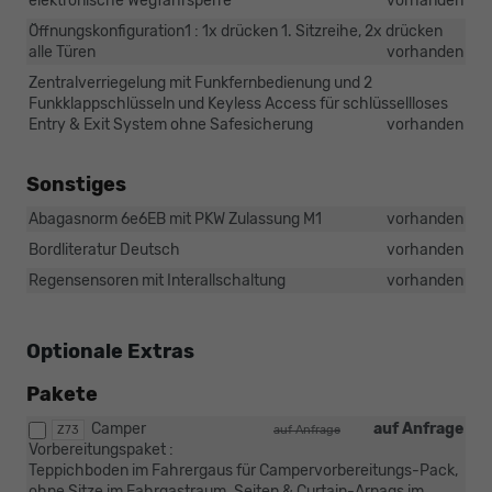
elektronische Wegfahrsperre
vorhanden
Öffnungskonfiguration1 : 1x drücken 1. Sitzreihe, 2x drücken
alle Türen
vorhanden
Zentralverriegelung mit Funkfernbedienung und 2
Funkklappschlüsseln und Keyless Access für schlüssellloses
Entry & Exit System ohne Safesicherung
vorhanden
Sonstiges
Abagasnorm 6e6EB mit PKW Zulassung M1
vorhanden
Bordliteratur Deutsch
vorhanden
Regensensoren mit Interallschaltung
vorhanden
Optionale Extras
Pakete
Camper
auf Anfrage
Z73
auf Anfrage
Vorbereitungspaket :
Teppichboden im Fahrergaus für Campervorbereitungs-Pack,
ohne Sitze im Fahrgastraum. Seiten & Curtain-Arnags im