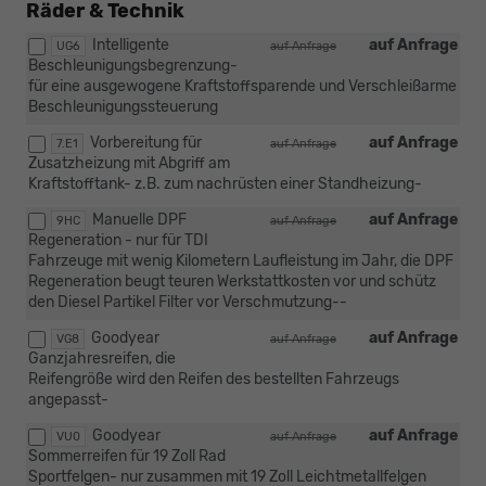
Räder & Technik
Intelligente
auf Anfrage
UG6
auf Anfrage
Beschleunigungsbegrenzung-
für eine ausgewogene Kraftstoffsparende und Verschleißarme
Beschleunigungssteuerung
Vorbereitung für
auf Anfrage
7.E1
auf Anfrage
Zusatzheizung mit Abgriff am
Kraftstofftank- z.B. zum nachrüsten einer Standheizung-
Manuelle DPF
auf Anfrage
9HC
auf Anfrage
Regeneration - nur für TDI
Fahrzeuge mit wenig Kilometern Laufleistung im Jahr, die DPF
Regeneration beugt teuren Werkstattkosten vor und schütz
den Diesel Partikel Filter vor Verschmutzung--
Goodyear
auf Anfrage
VG8
auf Anfrage
Ganzjahresreifen, die
Reifengröße wird den Reifen des bestellten Fahrzeugs
angepasst-
Goodyear
auf Anfrage
VU0
auf Anfrage
Sommerreifen für 19 Zoll Rad
Sportfelgen- nur zusammen mit 19 Zoll Leichtmetallfelgen