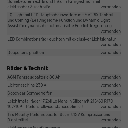
Schiebetüren rechts und links im Fahrgastraum mit
elektrischer Zuziehhilfe
vorhanden
I.Q. Light mit LED Hauptscheinwerfern mit MATRIX Technik
und Coming /Leaving Home Funktion und Dynamic Light
Assist für dynamische automatische Fernlichtregulierung
vorhanden
LED Kombinationsrückleuchten mit exclusiver Lichtsignatur
vorhanden
Doppeltonsignalhorn
vorhanden
Räder & Technik
AGM Fahrzeugbatterie 80 Ah
vorhanden
Lichtmaschine 230 A
vorhanden
Goodyear Sommerreifen
vorhanden
Leichtmetallräder 17 Zoll Le Mans in Silber mit 215/60 R17C
107/109 T Reifen, rollwiderstandsoptimiert
vorhanden
Tire Mobility Reifenreparatur Set mit 12V Kompressor und
Dichtmittel
vorhanden