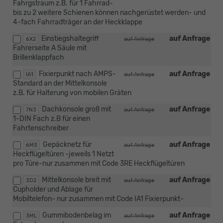
Fahrgstraum z.B. für 1 Fahrrad-
bis zu 2 weitere Schienen können nachgerüstet werden- und
4-fach Fahrradträger an der Heckklappe
Einstiegshaltegriff
auf Anfrage
6X2
auf Anfrage
Fahrerseite A Säule mit
Brillenklappfach
Fixierpunkt nach AMPS-
auf Anfrage
IA1
auf Anfrage
Standard an der Mittelkonsole
z.B. für Halterung von mobilen Gräten
Dachkonsole groß mit
auf Anfrage
7N3
auf Anfrage
1-DIN Fach z.B für einen
Fahrtenschreiber
Gepäcknetz für
auf Anfrage
6M3
auf Anfrage
Heckflügeltüren -jeweils 1 Netzt
pro Türe-nur zusammen mit Code 3RE Heckflügeltüren
Mittelkonsole breit mit
auf Anfrage
3D2
auf Anfrage
Cupholder und Ablage für
Mobiltelefon- nur zusammen mit Code IA1 Fixierpunkt-
Gummibodenbelag im
auf Anfrage
3ML
auf Anfrage