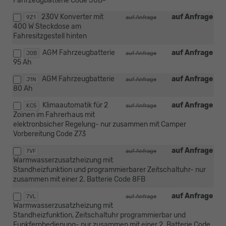
Fahrzeugbatterie Code J0B-
230V Konverter mit
auf Anfrage
9Z1
auf Anfrage
400 W Steckdose am
Fahresitzgestell hinten
AGM Fahrzeugbatterie
auf Anfrage
J0B
auf Anfrage
95 Ah
AGM Fahrzeugbatterie
auf Anfrage
J1N
auf Anfrage
80 Ah
Klimaautomatik für 2
auf Anfrage
KC5
auf Anfrage
Zoinen im Fahrerhaus mit
elektronbsicher Regelung- nur zusammen mit Camper
Vorbereitung Code Z73
auf Anfrage
7VF
auf Anfrage
Warmwasserzusatzheizung mit
Standheizfunktion und programmierbarer Zeitschaltuhr- nur
zusammen mit einer 2. Batterie Code 8FB
auf Anfrage
7VL
auf Anfrage
Warmwasserzusatzheizung mit
Standheizfunktion, Zeitschaltuhr programmierbar und
Funkfernbedienung- nur zusammen mit einer 2. Batterie Code