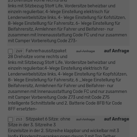
25 Drehsitze vorne rechts und
links mit Sitzbezug Stoff Life, Vordersitze beheizbar und
einzeln regulierbar, 4-Wege Einstellung elektrisch für
Lendenwirbelstütze links, 4- Wege Einstellung für Kofstützen,
8-Wege Einstelllung für Fahrersitz, 6- Wege Einstellung für
Beifahrersitz, Armlehnen für Fahrer und Beifahrer- nur
zusammen mit Innenausstattung Code FC und nur zusammen
mit Camper Vorbereitung Code Z73-
Fahrerhaussitzpaket
auf Anfrage
Z69
auf Anfrage
28 Drehsitze vorne rechts und
links mit Sitzbezug Stoff Life, Vordersitze beheizbar und
einzeln regulierbar,4-Wege Einstellung elektrisch für
Lendenwirbelstütze links, 4-Wege Einstellung für Kopfstützen,
8- Wege Einstellung für Fahrersitz, 6 _Wege Einstellung für
Beifahrersitz, Armlehnen für Fahrer und Beifahrer- nur
zusammen mit Innenausstattung Code FC und nur zusammen
mit Camper Vorbereitung Code Z73 und mit Code Z75
Intelligente Schnittstelle und 2. Batterie Code 8FB für Code
8FF ersetzten-
Sitzpaket 6 Sitze: ohne
auf Anfrage
Z53
auf Anfrage
Sitze in der 3. Sitzreihe 3
Einzelsitze in der 2. Sitzreihe klappbar und wickelbar mit 3
Isofix Kkindersitzverankerungen davon 2 mit Top Tether