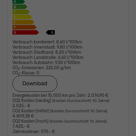
Verbrauch kombiniert:
8,60 l/100km
Verbrauch Innenstadt:
9,80 l/100km
Verbrauch Stadtrand:
8,20 l/100km
Verbrauch Landstraße:
6,60 l/100km
Verbrauch Autobahn:
9,50 l/100km
CO
-Emissionen:
225,00 g/km
2
CO
-Klasse:
G
2
Download
Energiekosten bei 15.000 km pro Jahr:
2.076,90 €
CO2 Kosten (niedrig)
:
(Kosten Durchschnitt 10 Jahre)
2.025,- €
CO2 Kosten (mittel)
:
(Kosten Durchschnitt 10 Jahre)
4.809,38 €
CO2 Kosten (hoch)
:
(Kosten Durchschnitt 10 Jahre)
7.425,- €
Jahressteuer:
570,- €