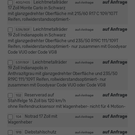
Leichtmetallräder
auf Anfrage
40Q/H0S
auf Anfrage
17 Zoll Monte Carlo in Schwarz
mit glanzgedrehter Oberfläche mit 215/60 R17 C 109/107T
Reifen, rollwiderstandsoptimiert-
Leichtmetallräder
auf Anfrage
53N/80F
auf Anfrage
19 Zoll Indianapolis in Schwarz
mit glanzgedrehter Oberfläche und 235/50 R19C 111/109T
Reifen, rollwiderstandsoptimiert- nur zusammen mit Goodyear
Code VUO oder Code VG8
Leichtmetallräder
auf Anfrage
53P/80F
auf Anfrage
19 Zoll Indianapolis in
Anthrazitgrau mit glanzgedrehter Oberfläche und 235/50
R19C 111/109T Reifen, rollwiderstandsoptimiert- nur
zusammen mit Goodyear Code VUO oder Code VG8
Reserverad auf
auf Anfrage
1G2
auf Anfrage
Stahlfelge 16 Zoll bis 120 km/h
ohne Reifendrucksensor mit Wagenheber- nicht für 4 Motion-
Notrad 17 Zoll mit
auf Anfrage
1G4
auf Anfrage
Wagenheber
Diebstahlschutz
auf Anfrage
1PB
auf Anfrage