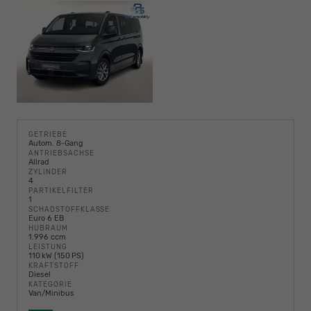
GETRIEBE
Autom. 8-Gang
ANTRIEBSACHSE
Allrad
ZYLINDER
4
PARTIKELFILTER
1
SCHADSTOFFKLASSE
Euro 6 EB
HUBRAUM
1.996 ccm
LEISTUNG
110 kW (150 PS)
KRAFTSTOFF
Diesel
KATEGORIE
Van/Minibus