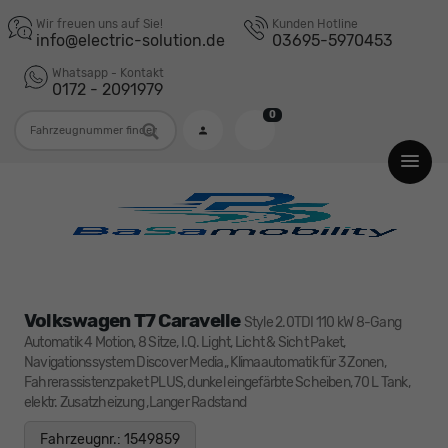
Wir freuen uns auf Sie!
Kunden Hotline
info@electric-solution.de
03695-5970453
Whatsapp - Kontakt
0172 - 2091979
0
Fahrzeugnummer
Volkswagen T7 Caravelle
Style 2.0TDI 110 kW 8-Gang
Automatik 4 Motion, 8 Sitze, I.Q. Light, Licht & Sicht Paket,
Navigationssystem Discover Media,, Klimaautomatik für 3 Zonen,
Fahrerassistenzpaket PLUS, dunkel eingefärbte Scheiben, 70 L Tank,
elektr. Zusatzheizung ,Langer Radstand
Fahrzeugnr.: 1549859