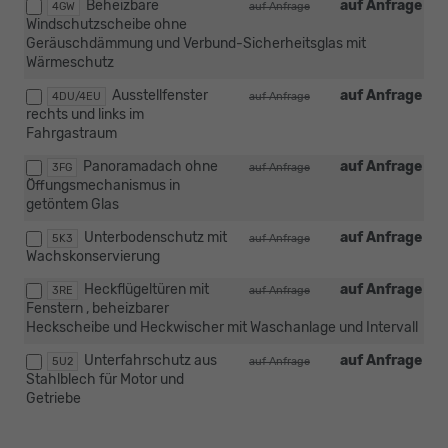
Beheizbare
auf Anfrage
4GW
auf Anfrage
Windschutzscheibe ohne
Geräuschdämmung und Verbund-Sicherheitsglas mit
Wärmeschutz
Ausstellfenster
auf Anfrage
4DU/4EU
auf Anfrage
rechts und links im
Fahrgastraum
Panoramadach ohne
auf Anfrage
3FG
auf Anfrage
Öffungsmechanismus in
getöntem Glas
Unterbodenschutz mit
auf Anfrage
5K3
auf Anfrage
Wachskonservierung
Heckflügeltüren mit
auf Anfrage
3RE
auf Anfrage
Fenstern , beheizbarer
Heckscheibe und Heckwischer mit Waschanlage und Intervall
Unterfahrschutz aus
auf Anfrage
5U2
auf Anfrage
Stahlblech für Motor und
Getriebe