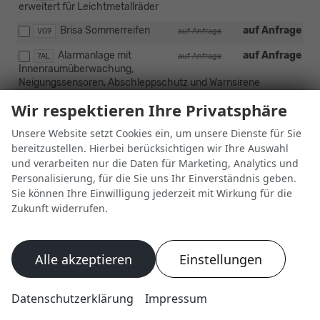
erweitert für Leichtmetallräder
Brisa Sommerreifen
auf Anfrage
VG9
auf Anfrage
Alarmanlage mit
auf Anfrage
7AL
auf Anfrage
Innenraumüberwachung,
Neigungssensoren, Abschleppschutz und Warnsirene
Wir respektieren Ihre Privatsphäre
Alarmanlage ohne
auf Anfrage
9V2
auf Anfrage
Innenraumüberwachung,
Unsere Website setzt Cookies ein, um unsere Dienste für Sie
Neigungssensoren, Abschleppschutz und Warnsirene
bereitzustellen. Hierbei berücksichtigen wir Ihre Auswahl
auf Anfrage
US2
auf Anfrage
und verarbeiten nur die Daten für Marketing, Analytics und
Drehzahlanhebungsmöglichkeit
Personalisierung, für die Sie uns Ihr Einverständnis geben.
Sie können Ihre Einwilligung jederzeit mit Wirkung für die
Elektromechanischer
auf Anfrage
1AF
auf Anfrage
Bremskraftverstärker für
Zukunft widerrufen.
Handschalter: nur zusammen mit Schalthebelknauf Code 6Q2,
Side Assist Code 7Y4, ACC Code 8T6, Fahrerassistenzpaket
Premium Code P13 oder P71, Verkehrszeichenerkennung Code
Alle akzeptieren
Einstellungen
QR9
Elektromechanischer
auf Anfrage
1AF
auf Anfrage
Datenschutzerklärung
Impressum
Bremskraftverstärker für
Automatikgetriebe: nur zusammen mit, Schalthebelknauf