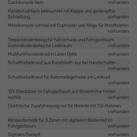
Dachkonsole klein
vorhanden
Handschuhfach beleuchtet mit Klappe und gedämpfter
Schließung
vorhanden
Mittelkonsole schmal mit Cupholder und Ablge für Mobiltelefon
vorhanden
Teppichbodenbelag für Fahrerhaus und Fahrgastraum,
Gummibodenbelag für Laderaum
vorhanden
Multifunktionslenkrad in Leder Optik
vorhanden
Schalthebelknauf aus Kunststoff- nur bei Handschalter-.
vorhanden
Schalthebelknauf für Automatikgetriebe am Lenkrad
vorhanden
12V Steckdose im Fahrgastraum auf Bodenhöhe hinten
rechts
vorhanden
Elektrische Zusatzheizung nur für Modelle mit TDI Motoren
vorhanden
Klimaautomatik für 3 Zonen mit digitalem Bedienteil im
Fahrgastraum
vorhanden
Digitales Cockpit
vorhanden