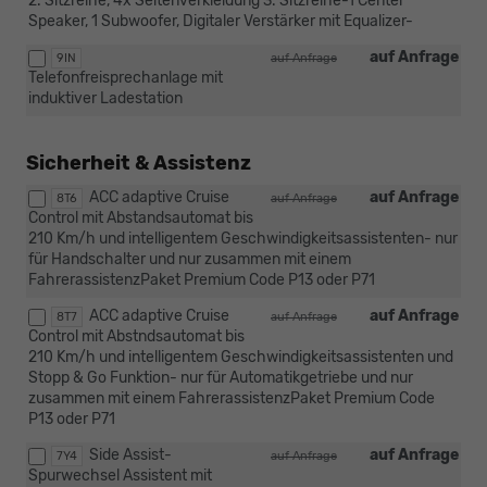
2. Sitzreihe, 4x Seitenverkleidung 3. Sitzreihe-1 Center
Speaker, 1 Subwoofer, Digitaler Verstärker mit Equalizer-
auf Anfrage
9IN
auf Anfrage
Telefonfreisprechanlage mit
induktiver Ladestation
Sicherheit & Assistenz
ACC adaptive Cruise
auf Anfrage
8T6
auf Anfrage
Control mit Abstandsautomat bis
210 Km/h und intelligentem Geschwindigkeitsassistenten- nur
für Handschalter und nur zusammen mit einem
FahrerassistenzPaket Premium Code P13 oder P71
ACC adaptive Cruise
auf Anfrage
8T7
auf Anfrage
Control mit Abstndsautomat bis
210 Km/h und intelligentem Geschwindigkeitsassistenten und
Stopp & Go Funktion- nur für Automatikgetriebe und nur
zusammen mit einem FahrerassistenzPaket Premium Code
P13 oder P71
Side Assist-
auf Anfrage
7Y4
auf Anfrage
Spurwechsel Assistent mit