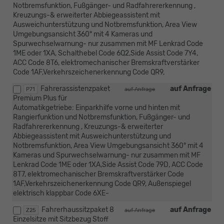
Notbremsfunktion, Fußgänger- und Radfahrererkennung ,
Kreuzungs-& erweiterter Abbiegeassistent mit
Ausweichunterstützung und Notbremsfunktion, Area View
Umgebungsansicht 360° mit 4 Kameras und
Spurwechselwarnung- nur zusammen mit MF Lenkrad Code
1ME oder 1XA, Schalthebel Code 6Q2,Side Assist Code 7Y4,
ACC Code 8T6, elektromechanischer Bremskraftverstärker
Code 1AF,Verkehrszeichenerkennung Code QR9,
Fahrerassistenzpaket
auf Anfrage
P71
auf Anfrage
Premium Plus für
Automatikgetriebe: Einparkhilfe vorne und hinten mit
Rangierfunktion und Notbremsfunktion, Fußgänger- und
Radfahrererkennung , Kreuzungs-& erweiterter
Abbiegeassistent mit Ausweichunterstützung und
Notbremsfunktion, Area View Umgebungsansicht 360° mit 4
Kameras und Spurwechselwarnung- nur zusammen mit MF
Lenkrad Code 1ME oder 1XA,Side Assist Code 79D, ACC Code
8T7, elektromechanischer Bremskraftverstärker Code
1AF,Verkehrszeichenerkennung Code QR9, Außenspiegel
elektrisch klappbar Code 6XE-
Fahrerhaussitzpaket 8
auf Anfrage
Z25
auf Anfrage
Einzelsitze mit Sitzbezug Stoff