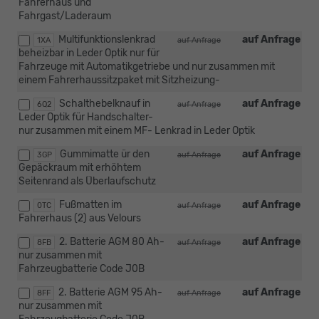
Fahrerhaus und
Fahrgast/Laderaum
Multifunktionslenkrad
auf Anfrage
1XA
auf Anfrage
beheizbar in Leder Optik nur für
Fahrzeuge mit Automatikgetriebe und nur zusammen mit
einem Fahrerhaussitzpaket mit Sitzheizung-
Schalthebelknauf in
auf Anfrage
6Q2
auf Anfrage
Leder Optik für Handschalter-
nur zusammen mit einem MF- Lenkrad in Leder Optik
Gummimatte ür den
auf Anfrage
3GP
auf Anfrage
Gepäckraum mit erhöhtem
Seitenrand als Überlaufschutz
Fußmatten im
auf Anfrage
0TC
auf Anfrage
Fahrerhaus (2) aus Velours
2. Batterie AGM 80 Ah-
auf Anfrage
8FB
auf Anfrage
nur zusammen mit
Fahrzeugbatterie Code J0B
2. Batterie AGM 95 Ah-
auf Anfrage
8FF
auf Anfrage
nur zusammen mit