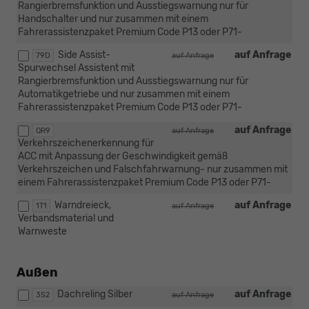
Rangierbremsfunktion und Ausstiegswarnung nur für
Handschalter und nur zusammen mit einem
Fahrerassistenzpaket Premium Code P13 oder P71-
Side Assist-
auf Anfrage
79D
auf Anfrage
Spurwechsel Assistent mit
Rangierbremsfunktion und Ausstiegswarnung nur für
Automatikgetriebe und nur zusammen mit einem
Fahrerassistenzpaket Premium Code P13 oder P71-
auf Anfrage
QR9
auf Anfrage
Verkehrszeichenerkennung für
ACC mit Anpassung der Geschwindigkeit gemäß
Verkehrszeichen und Falschfahrwarnung- nur zusammen mit
einem Fahrerassistenzpaket Premium Code P13 oder P71-
Warndreieck,
auf Anfrage
1T1
auf Anfrage
Verbandsmaterial und
Warnweste
Außen
Dachreling Silber
auf Anfrage
3S2
auf Anfrage