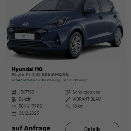
Hyundai i10
Style FL 1.2i 58kW MAN5
sofort lieferbar ab Bestellung
Gebrauchtwagen
Fahrzeugnr.
1567750
Getriebe
Schaltgetriebe
Kraftstoff
Benzin
Außenfarbe
VIBRANT BLAU
Leistung
58 kW (79 PS)
Kilometerstand
10 km
01.12.2025
auf Anfrage
Details