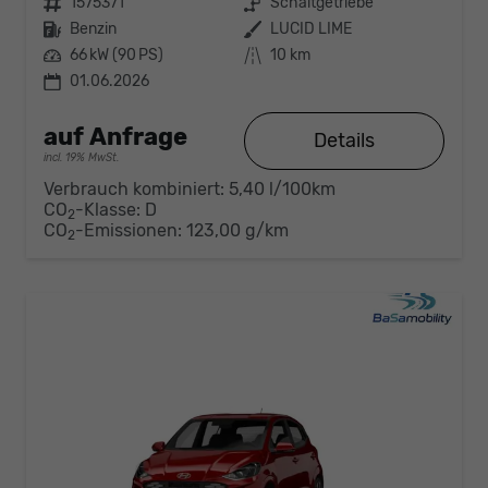
Fahrzeugnr.
1575371
Getriebe
Schaltgetriebe
Kraftstoff
Benzin
Außenfarbe
LUCID LIME
Leistung
66 kW (90 PS)
Kilometerstand
10 km
01.06.2026
auf Anfrage
Details
incl. 19% MwSt.
Verbrauch kombiniert:
5,40 l/100km
CO
-Klasse:
D
2
CO
-Emissionen:
123,00 g/km
2