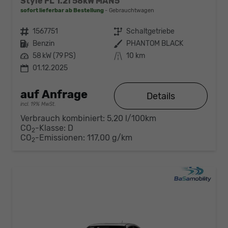
Style FL 1.2i 58kW MAN5
sofort lieferbar ab Bestellung
Gebrauchtwagen
Fahrzeugnr.
1567751
Getriebe
Schaltgetriebe
Kraftstoff
Benzin
Außenfarbe
PHANTOM BLACK
Leistung
58 kW (79 PS)
Kilometerstand
10 km
01.12.2025
auf Anfrage
Details
incl. 19% MwSt.
Verbrauch kombiniert:
5,20 l/100km
CO
-Klasse:
D
2
CO
-Emissionen:
117,00 g/km
2