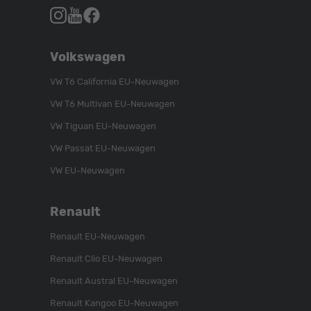
Autohaus
Autohaus
Autohaus
Schroen,
Schroen,
Schroen,
Folgen
Besuchen
Folgen
Volkswagen
Sie
Sie
Sie
uns
unser
uns
VW T6 California EU-Neuwagen
auf
YouTube-
auf
VW T6 Multivan EU-Neuwagen
Instagram
Kanal
Facebook
VW Tiguan EU-Neuwagen
VW Passat EU-Neuwagen
VW EU-Neuwagen
Renault
Renault EU-Neuwagen
Renault Clio EU-Neuwagen
Renault Austral EU-Neuwagen
Renault Kangoo EU-Neuwagen