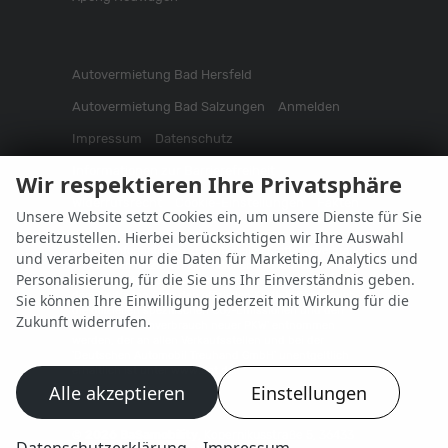
Autovermietung Bad Hersfeld
Autovermietung Bad Salzungen
Anmelden
Impressum
Datenschutz
Informationen zur Barrierefreiheit
Wir respektieren Ihre Privatsphäre
Widerrufsrecht
Cookie-Einstellungen
Fakten
Unsere Website setzt Cookies ein, um unsere Dienste für Sie
bereitzustellen. Hierbei berücksichtigen wir Ihre Auswahl
Weitere Informationen zum offiziellen Kraftstoffverbrauch
und verarbeiten nur die Daten für Marketing, Analytics und
und zu den offiziellen spezifischen CO
-Emissionen und
2
Personalisierung, für die Sie uns Ihr Einverständnis geben.
gegebenenfalls zum Stromverbrauch neuer PKW können
dem 'Leitfaden über den offiziellen Kraftstoffverbrauch,
Sie können Ihre Einwilligung jederzeit mit Wirkung für die
die offiziellen spezifischen CO
-Emissionen und den
2
Zukunft widerrufen.
offiziellen Stromverbrauch neuer PKW' entnommen
werden, der an allen Verkaufsstellen und bei der
'Deutschen Automobil Treuhand GmbH' unentgeltlich
erhältlich ist unter www.dat.de.
Alle akzeptieren
Einstellungen
© 2026
BaSamobility
,
Kopernikusstraße 5
,
36433