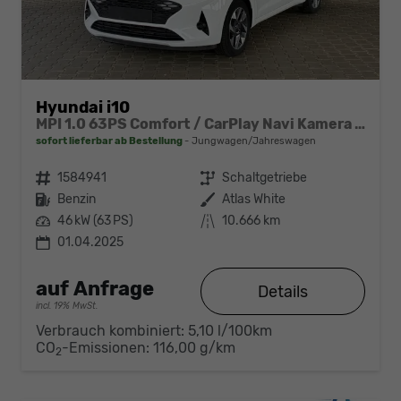
Hyundai i10
MPI 1.0 63PS Comfort / CarPlay Navi Kamera Tempomat Alu 15''
sofort lieferbar ab Bestellung
Jungwagen/Jahreswagen
Fahrzeugnr.
1584941
Getriebe
Schaltgetriebe
Kraftstoff
Benzin
Außenfarbe
Atlas White
Leistung
46 kW (63 PS)
Kilometerstand
10.666 km
01.04.2025
auf Anfrage
Details
incl. 19% MwSt.
Verbrauch kombiniert:
5,10 l/100km
CO
-Emissionen:
116,00 g/km
2