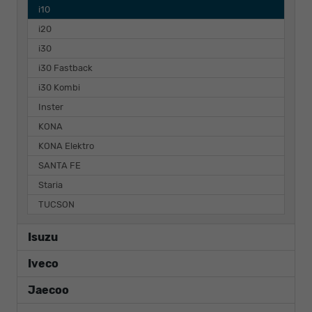
i10
i20
i30
i30 Fastback
i30 Kombi
Inster
KONA
KONA Elektro
SANTA FE
Staria
TUCSON
Isuzu
Iveco
Jaecoo