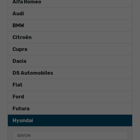
Alfa Romeo
Audi
BMW
Citroën
Cupra
Dacia
DS Automobiles
Fiat
Ford
Futura
Hyundai
BAYON