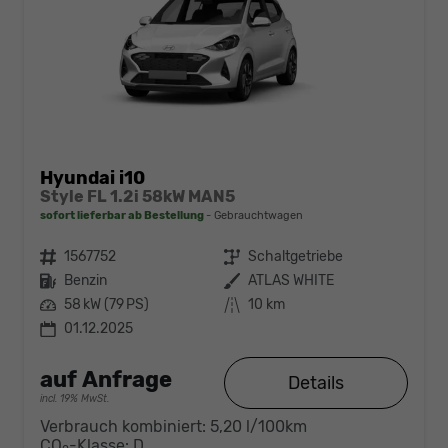
Hyundai i10
Style FL 1.2i 58kW MAN5
sofort lieferbar ab Bestellung
Gebrauchtwagen
Fahrzeugnr.
1567752
Getriebe
Schaltgetriebe
Kraftstoff
Benzin
Außenfarbe
ATLAS WHITE
Leistung
58 kW (79 PS)
Kilometerstand
10 km
01.12.2025
auf Anfrage
Details
incl. 19% MwSt.
Verbrauch kombiniert:
5,20 l/100km
CO
-Klasse:
D