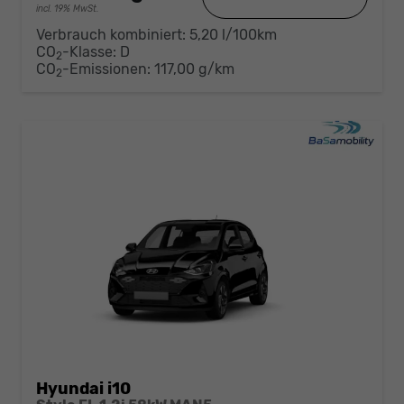
incl. 19% MwSt.
Verbrauch kombiniert:
5,20 l/100km
CO
-Klasse:
D
2
CO
-Emissionen:
117,00 g/km
2
Hyundai i10