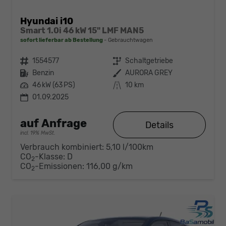
Hyundai i10
Smart 1.0i 46 kW 15" LMF MAN5
sofort lieferbar ab Bestellung
Gebrauchtwagen
Fahrzeugnr.
1554577
Getriebe
Schaltgetriebe
Kraftstoff
Benzin
Außenfarbe
AURORA GREY
Leistung
46 kW (63 PS)
Kilometerstand
10 km
01.09.2025
auf Anfrage
Details
incl. 19% MwSt.
Verbrauch kombiniert:
5,10 l/100km
CO
-Klasse:
D
2
CO
-Emissionen:
116,00 g/km
2