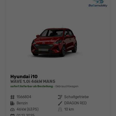
Hyundai i10
WAVE 1.0i 46kW MAN5
sofort lieferbar ab Bestellung
Gebrauchtwagen
Fahrzeugnr.
1566804
Getriebe
Schaltgetriebe
Kraftstoff
Benzin
Außenfarbe
DRAGON RED
Leistung
46 kW (63 PS)
Kilometerstand
10 km
01.12.2025