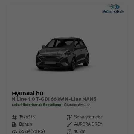
Hyundai i10
N Line 1.0 T-GDI 66 kW N-Line MAN5
sofort lieferbar ab Bestellung
Gebrauchtwagen
Fahrzeugnr.
1575373
Getriebe
Schaltgetriebe
Kraftstoff
Benzin
Außenfarbe
AURORA GREY
Leistung
66 kW (90 PS)
Kilometerstand
10 km