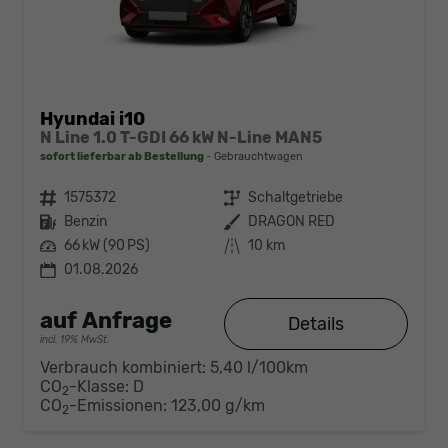
Hyundai i10
N Line 1.0 T-GDI 66 kW N-Line MAN5
sofort lieferbar ab Bestellung
Gebrauchtwagen
Fahrzeugnr.
1575372
Getriebe
Schaltgetriebe
Kraftstoff
Benzin
Außenfarbe
DRAGON RED
Leistung
66 kW (90 PS)
Kilometerstand
10 km
01.08.2026
auf Anfrage
Details
incl. 19% MwSt.
Verbrauch kombiniert:
5,40 l/100km
CO
-Klasse:
D
2
CO
-Emissionen:
123,00 g/km
2