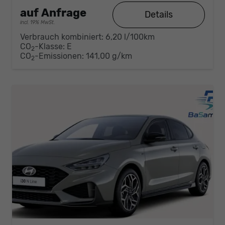
auf Anfrage
Details
incl. 19% MwSt.
Verbrauch kombiniert:
6,20 l/100km
CO
-Klasse:
E
2
CO
-Emissionen:
141,00 g/km
2