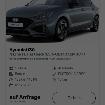
Hyundai i30
N Line FL Fastback 1.5 T-GDI 103kW DCT7
sofort lieferbar ab Bestellung
Gebrauchtwagen
Fahrzeugnr.
1568840
Getriebe
Automatik
Kraftstoff
Benzin
Außenfarbe
ECOTRONIC GREY
Leistung
103 kW (140 PS)
Kilometerstand
10 km
01.12.2025
auf Anfrage
Details
incl. 19% MwSt.