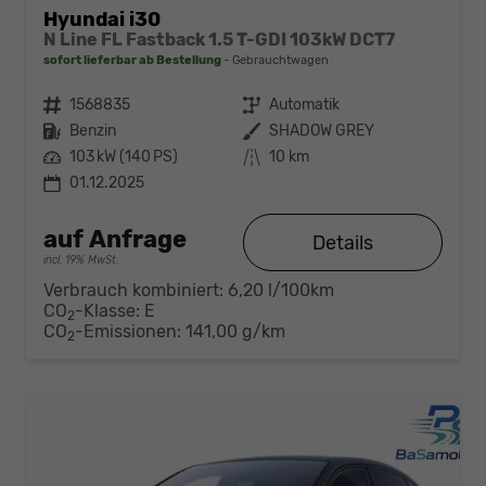
Hyundai i30
N Line FL Fastback 1.5 T-GDI 103kW DCT7
sofort lieferbar ab Bestellung
Gebrauchtwagen
Fahrzeugnr.
1568835
Getriebe
Automatik
Kraftstoff
Benzin
Außenfarbe
SHADOW GREY
Leistung
103 kW (140 PS)
Kilometerstand
10 km
01.12.2025
auf Anfrage
Details
incl. 19% MwSt.
Verbrauch kombiniert:
6,20 l/100km
CO
-Klasse:
E
2
CO
-Emissionen:
141,00 g/km
2