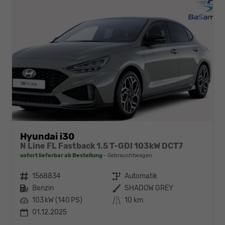
Hyundai i30
N Line FL Fastback 1.5 T-GDI 103kW DCT7
sofort lieferbar ab Bestellung
Gebrauchtwagen
Fahrzeugnr.
1568834
Getriebe
Automatik
Kraftstoff
Benzin
Außenfarbe
SHADOW GREY
Leistung
103 kW (140 PS)
Kilometerstand
10 km
01.12.2025