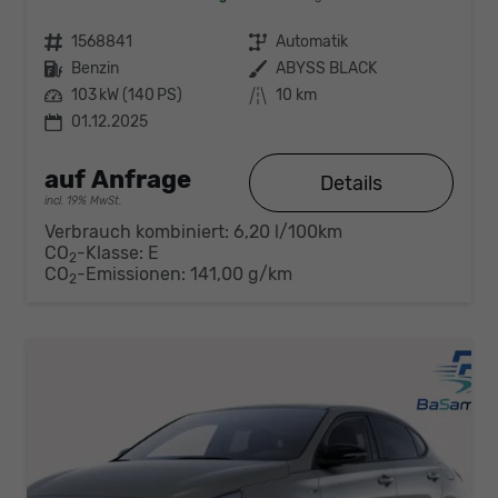
Fahrzeugnr.
1568841
Getriebe
Automatik
Kraftstoff
Benzin
Außenfarbe
ABYSS BLACK
Leistung
103 kW (140 PS)
Kilometerstand
10 km
01.12.2025
auf Anfrage
Details
incl. 19% MwSt.
Verbrauch kombiniert:
6,20 l/100km
CO
-Klasse:
E
2
CO
-Emissionen:
141,00 g/km
2