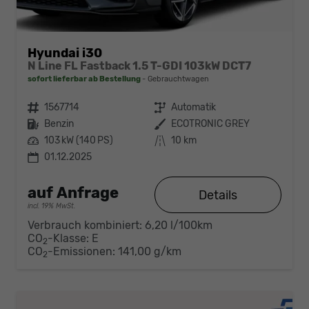
Hyundai i30
N Line FL Fastback 1.5 T-GDI 103kW DCT7
sofort lieferbar ab Bestellung
Gebrauchtwagen
Fahrzeugnr.
1567714
Getriebe
Automatik
Kraftstoff
Benzin
Außenfarbe
ECOTRONIC GREY
Leistung
103 kW (140 PS)
Kilometerstand
10 km
01.12.2025
auf Anfrage
Details
incl. 19% MwSt.
Verbrauch kombiniert:
6,20 l/100km
CO
-Klasse:
E
2
CO
-Emissionen:
141,00 g/km
2