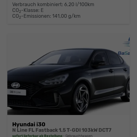
Verbrauch kombiniert:
6,20 l/100km
CO
-Klasse:
E
2
CO
-Emissionen:
141,00 g/km
2
Hyundai i30
N Line FL Fastback 1.5 T-GDI 103kW DCT7
sofort lieferbar ab Bestellung
Gebrauchtwagen