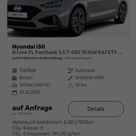
Hyundai i30
N Line FL Fastback 1.5 T-GDI 103kW SAFETY DCT7
sofort lieferbar ab Bestellung
Gebrauchtwagen
Fahrzeugnr.
1567886
Getriebe
Automatik
Kraftstoff
Benzin
Außenfarbe
SHADOW GREY
Leistung
103 kW (140 PS)
Kilometerstand
10 km
01.12.2025
auf Anfrage
Details
incl. 19% MwSt.
Verbrauch kombiniert:
6,20 l/100km
CO
-Klasse:
E
2
CO
-Emissionen:
141,00 g/km
2