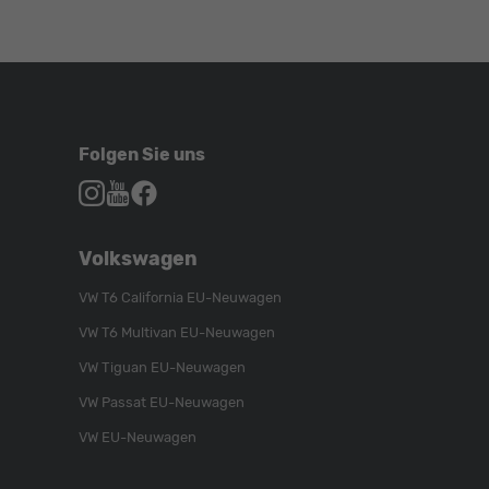
Folgen Sie uns
Autohaus
Autohaus
Autohaus
Schroen,
Schroen,
Schroen,
Folgen
Besuchen
Folgen
Volkswagen
Sie
Sie
Sie
uns
unser
uns
VW T6 California EU-Neuwagen
auf
YouTube-
auf
VW T6 Multivan EU-Neuwagen
Instagram
Kanal
Facebook
VW Tiguan EU-Neuwagen
VW Passat EU-Neuwagen
VW EU-Neuwagen