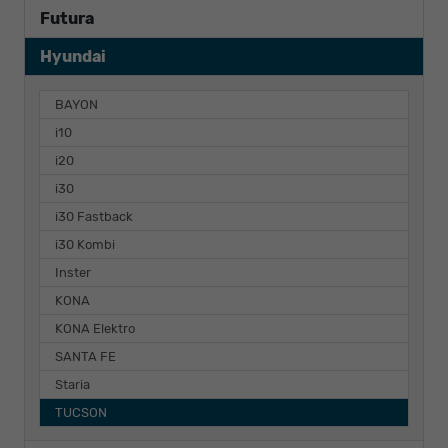
Futura
Hyundai
BAYON
i10
i20
i30
i30 Fastback
i30 Kombi
Inster
KONA
KONA Elektro
SANTA FE
Staria
TUCSON