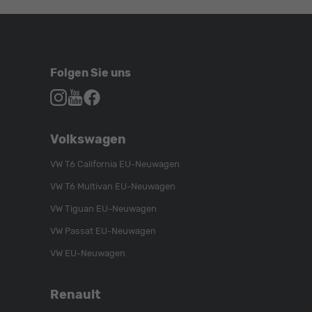
Folgen Sie uns
Autohaus
Autohaus
Autohaus
Schroen,
Schroen,
Schroen,
Folgen
Besuchen
Folgen
Volkswagen
Sie
Sie
Sie
uns
unser
uns
VW T6 California EU-Neuwagen
auf
YouTube-
auf
VW T6 Multivan EU-Neuwagen
Instagram
Kanal
Facebook
VW Tiguan EU-Neuwagen
VW Passat EU-Neuwagen
VW EU-Neuwagen
Renault