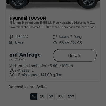
Hyundai TUCSON
N Line Premium KRELL Parkassist Matrix ACC El.Heck
unverbindliche Lieferzeit: 8 - 10 Wochen
Neuwagen mit Tageszulassung
Fahrzeugnr.
1584229
Getriebe
Autom. 7-Gang
Kraftstoff
Diesel
Leistung
100 kW (136 PS)
auf Anfrage
Details
incl. 19% MwSt.
Verbrauch kombiniert:
5,40 l/100km
CO
-Klasse:
E
2
CO
-Emissionen:
141,00 g/km
2
Datensätze pro Seite:
10
20
50
100
250