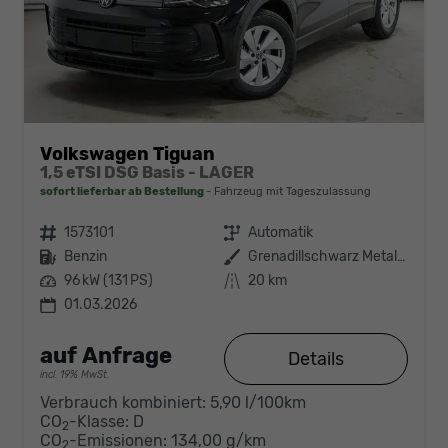
Volkswagen Tiguan
1,5 eTSI DSG Basis - LAGER
sofort lieferbar ab Bestellung
Fahrzeug mit Tageszulassung
Fahrzeugnr.
1573101
Getriebe
Automatik
Kraftstoff
Benzin
Außenfarbe
Grenadillschwarz Metallic (0E)
Leistung
96 kW (131 PS)
Kilometerstand
20 km
01.03.2026
auf Anfrage
Details
incl. 19% MwSt.
Verbrauch kombiniert:
5,90 l/100km
CO
-Klasse:
D
2
CO
-Emissionen:
134,00 g/km
2