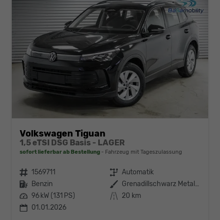
Volkswagen Tiguan
1,5 eTSI DSG Basis - LAGER
sofort lieferbar ab Bestellung
Fahrzeug mit Tageszulassung
Fahrzeugnr.
1569711
Getriebe
Automatik
Kraftstoff
Benzin
Außenfarbe
Grenadillschwarz Metallic (0E)
Leistung
96 kW (131 PS)
Kilometerstand
20 km
01.01.2026