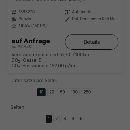
unverbindliche Lieferzeit:
6 Wochen
Neuwagen
Fahrzeugnr.
1583238
Getriebe
Automatik
Kraftstoff
Benzin
Außenfarbe
Rot, Persimmon Red Metallic (D3)
Leistung
110 kW (150 PS)
auf Anfrage
Details
incl. 19% MwSt.
Verbrauch kombiniert:
6,70 l/100km
CO
-Klasse:
E
2
CO
-Emissionen:
152,00 g/km
2
Datensätze pro Seite:
10
20
50
100
250
Seiten:
1
2
3
4
5