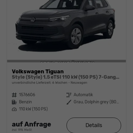
Volkswagen Tiguan
Style (Style) 1.5 eTSI 110 kW (150 PS) 7-Gang-DSG
unverbindliche Lieferzeit:
6 Wochen
Neuwagen
Fahrzeugnr.
1576606
Getriebe
Automatik
Kraftstoff
Benzin
Außenfarbe
Grau, Dolphin grey (B0B0)
Leistung
110 kW (150 PS)
auf Anfrage
Details
incl. 19% MwSt.