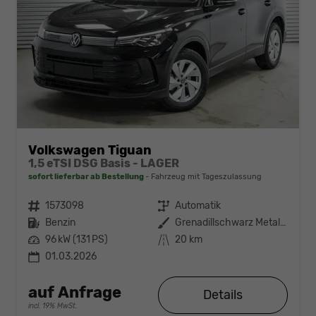
Volkswagen Tiguan
1,5 eTSI DSG Basis - LAGER
sofort lieferbar ab Bestellung
Fahrzeug mit Tageszulassung
Fahrzeugnr.
1573098
Getriebe
Automatik
Kraftstoff
Benzin
Außenfarbe
Grenadillschwarz Metallic (0E)
Leistung
96 kW (131 PS)
Kilometerstand
20 km
01.03.2026
auf Anfrage
Details
incl. 19% MwSt.