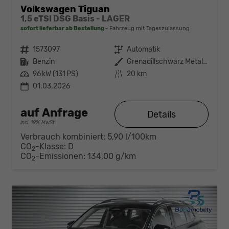
Volkswagen Tiguan
1,5 eTSI DSG Basis - LAGER
sofort lieferbar ab Bestellung
Fahrzeug mit Tageszulassung
Fahrzeugnr.
1573097
Getriebe
Automatik
Kraftstoff
Benzin
Außenfarbe
Grenadillschwarz Metallic (0E)
Leistung
96 kW (131 PS)
Kilometerstand
20 km
01.03.2026
auf Anfrage
Details
incl. 19% MwSt.
Verbrauch kombiniert:
5,90 l/100km
CO
-Klasse:
D
2
CO
-Emissionen:
134,00 g/km
2