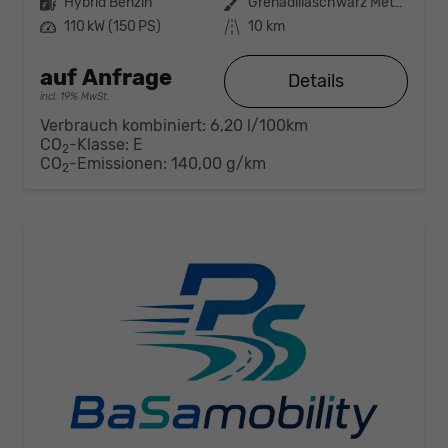
Kraftstoff
Hybrid Benzin
Außenfarbe
Grenadillaschwarz Metallic
Leistung
110 kW (150 PS)
Kilometerstand
10 km
auf Anfrage
Details
incl. 19% MwSt.
Verbrauch kombiniert:
6,20 l/100km
CO
-Klasse:
E
2
CO
-Emissionen:
140,00 g/km
2