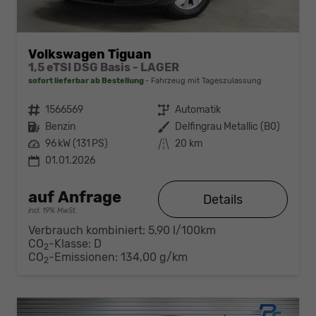
Volkswagen Tiguan
1,5 eTSI DSG Basis - LAGER
sofort lieferbar ab Bestellung
Fahrzeug mit Tageszulassung
Fahrzeugnr.
1566569
Getriebe
Automatik
Kraftstoff
Benzin
Außenfarbe
Delfingrau Metallic (B0)
Leistung
96 kW (131 PS)
Kilometerstand
20 km
01.01.2026
auf Anfrage
Details
incl. 19% MwSt.
Verbrauch kombiniert:
5,90 l/100km
CO
-Klasse:
D
2
CO
-Emissionen:
134,00 g/km
2