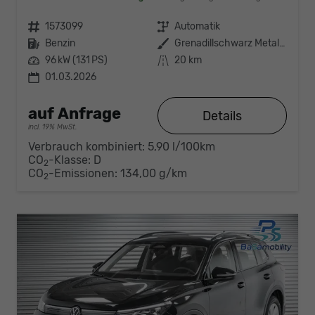
Fahrzeugnr.
1573099
Getriebe
Automatik
Kraftstoff
Benzin
Außenfarbe
Grenadillschwarz Metallic (0E)
Leistung
96 kW (131 PS)
Kilometerstand
20 km
01.03.2026
auf Anfrage
Details
incl. 19% MwSt.
Verbrauch kombiniert:
5,90 l/100km
CO
-Klasse:
D
2
CO
-Emissionen:
134,00 g/km
2