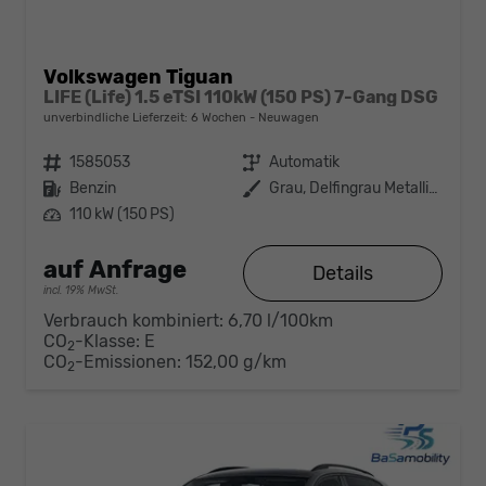
Volkswagen Tiguan
LIFE (Life) 1.5 eTSI 110kW (150 PS) 7-Gang DSG
unverbindliche Lieferzeit:
6 Wochen
Neuwagen
Fahrzeugnr.
1585053
Getriebe
Automatik
Kraftstoff
Benzin
Außenfarbe
Grau, Delfingrau Metallic (B0)
Leistung
110 kW (150 PS)
auf Anfrage
Details
incl. 19% MwSt.
Verbrauch kombiniert:
6,70 l/100km
CO
-Klasse:
E
2
CO
-Emissionen:
152,00 g/km
2