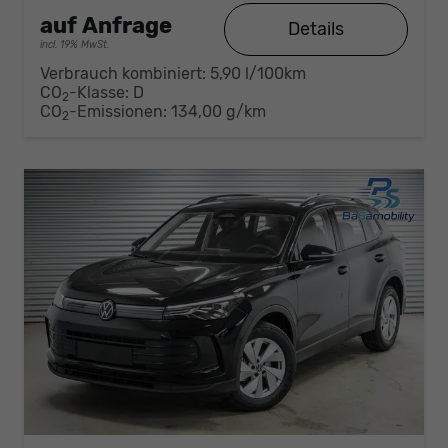
auf Anfrage
Details
incl. 19% MwSt.
Verbrauch kombiniert:
5,90 l/100km
CO
-Klasse:
D
2
CO
-Emissionen:
134,00 g/km
2