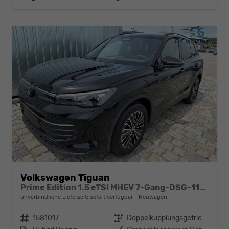
Volkswagen Tiguan
Prime Edition 1.5 eTSI MHEV 7-Gang-DSG-110kW/150PS-elektr. AHK-USB-AndroidAuto&AppleCarPlay-DAB-Bluetooth-ACC inkl. Travelassistent-3-Zonen-Klima-SHZ-LED-Fernlichtassist.-360°Kamera-2xPDC-WINTER-SUNSET-ALU18"-Ambientelicht-sofort verfügbar
unverbindliche Lieferzeit: sofort verfügbar
Neuwagen
Fahrzeugnr.
1581017
Getriebe
Doppelkupplungsgetriebe (DSG)