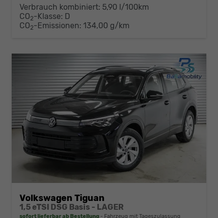
Verbrauch kombiniert:
5,90 l/100km
CO
-Klasse:
D
2
CO
-Emissionen:
134,00 g/km
2
Volkswagen Tiguan
1,5 eTSI DSG Basis - LAGER
sofort lieferbar ab Bestellung
Fahrzeug mit Tageszulassung