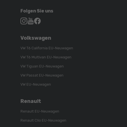
Folgen Sie uns
Autohaus
Autohaus
Autohaus
Schroen,
Schroen,
Schroen,
Folgen
Besuchen
Folgen
Volkswagen
Sie
Sie
Sie
uns
unser
uns
VW T6 California EU-Neuwagen
auf
YouTube-
auf
VW T6 Multivan EU-Neuwagen
Instagram
Kanal
Facebook
VW Tiguan EU-Neuwagen
VW Passat EU-Neuwagen
VW EU-Neuwagen
Renault
Renault EU-Neuwagen
Renault Clio EU-Neuwagen