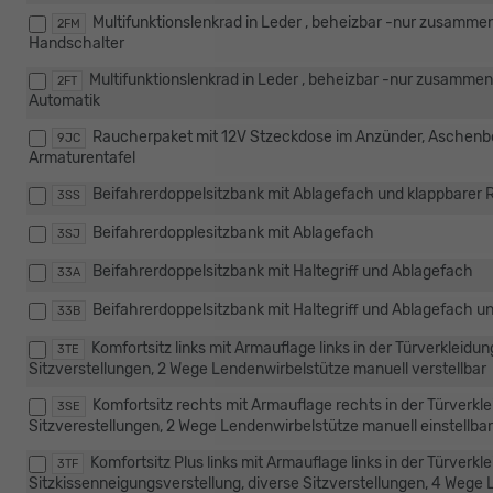
Multifunktionslenkrad in Leder , beheizbar -nur zusammen
2FM
Handschalter
Multifunktionslenkrad in Leder , beheizbar -nur zusammen
2FT
Automatik
Raucherpaket mit 12V Stzeckdose im Anzünder, Aschenbe
9JC
Armaturentafel
Beifahrerdoppelsitzbank mit Ablagefach und klappbarer 
3SS
Beifahrerdopplesitzbank mit Ablagefach
3SJ
Beifahrerdoppelsitzbank mit Haltegriff und Ablagefach
33A
Beifahrerdoppelsitzbank mit Haltegriff und Ablagefach u
33B
Komfortsitz links mit Armauflage links in der Türverkleidu
3TE
Sitzverstellungen, 2 Wege Lendenwirbelstütze manuell verstellbar
Komfortsitz rechts mit Armauflage rechts in der Türverkle
3SE
Sitzverestellungen, 2 Wege Lendenwirbelstütze manuell einstellbar
Komfortsitz Plus links mit Armauflage links in der Türverk
3TF
Sitzkissenneigungsverstellung, diverse Sitzverstellungen, 4 Wege 