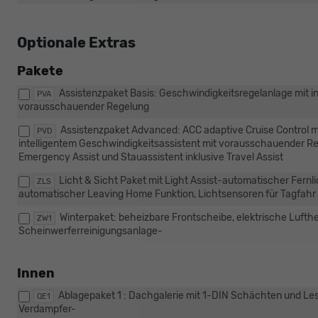
Optionale Extras
Pakete
Assistenzpaket Basis: Geschwindigkeitsregelanlage mit i
PVA
vorausschauender Regelung
Assistenzpaket Advanced: ACC adaptive Cruise Control m
PVD
intelligentem Geschwindigkeitsassistent mit vorausschauender Reg
Emergency Assist und Stauassistent inklusive Travel Assist
Licht & Sicht Paket mit Light Assist-automatischer Fern
ZLS
automatischer Leaving Home Funktion, Lichtsensoren für Tagfahr
Winterpaket: beheizbare Frontscheibe, elektrische Lufth
ZW1
Scheinwerferreinigungsanlage-
Innen
Ablagepaket 1 : Dachgalerie mit 1-DIN Schächten und Les
QE1
Verdampfer-