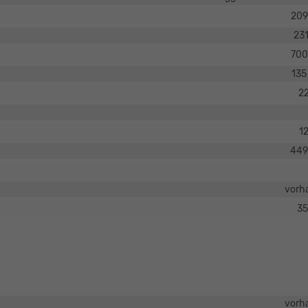
20
23
70
135
2
1
44
vorh
35
vorh