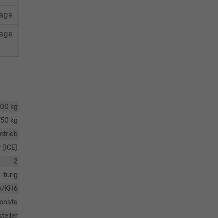
rage
rage
00 kg
750 kg
ntrieb
 (ICE)
2
-türig
A/KH6
onate
teller