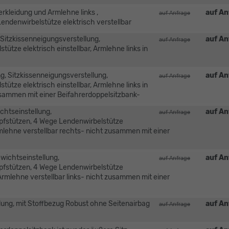
erkleidung und Armlehne links ,
auf An
auf Anfrage
Lendenwirbelstütze elektrisch verstellbar
 Sitzkissenneigungsverstellung,
auf An
auf Anfrage
ütze elektrisch einstellbar, Armlehne links in
g, Sitzkissenneigungsverstellung,
auf An
auf Anfrage
ütze elektrisch einstellbar, Armlehne links in
zusammen mit einer Beifahrerdoppelsitzbank-
chtseinstellung,
auf An
auf Anfrage
opfstützen, 4 Wege Lendenwirbelstütze
Armlehne verstellbar rechts- nicht zusammen mit einer
wichtseinstellung,
auf An
auf Anfrage
opfstützen, 4 Wege Lendenwirbelstütze
 Armlehne verstellbar links- nicht zusammen mit einer
ellung, mit Stoffbezug Robust ohne Seitenairbag
auf An
auf Anfrage