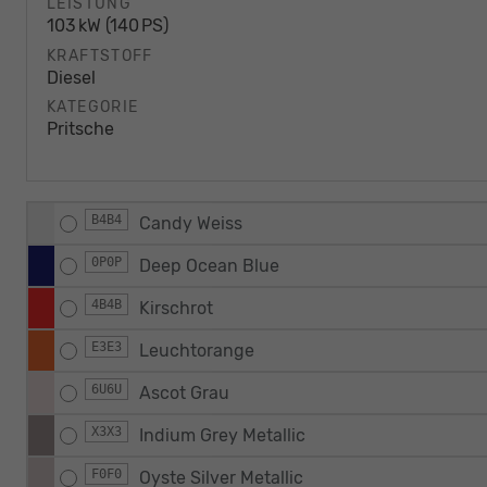
LEISTUNG
103 kW (140 PS)
KRAFTSTOFF
Diesel
KATEGORIE
Pritsche
B4B4
Candy Weiss
0P0P
Deep Ocean Blue
4B4B
Kirschrot
E3E3
Leuchtorange
6U6U
Ascot Grau
X3X3
Indium Grey Metallic
F0F0
Oyste Silver Metallic