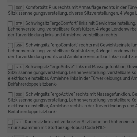
Komfortsitz Plus rechts mit Armauflage rechts in der Türv
3SF
Sitzkissenneigungsverstellung, diverse Sitzverstellungen, 4 Wege 
Schwingsitz "ergoComfort" links mit Gewichtseinstellung,
3TP
Lehnenverstellung, verstellbare Kopfstützen, 4 Wege Lendenwirbelst
der Türverkleidung links und Armlehne verstellbar rechts
Schwingsitz "ergoComfort" rechts mit Gewichtseinstellun
3SP
Lehnenverstellung, verstellbare Kopfstützen, 4 Wege Lendenwirbelst
der Türverkleidung rechts und Armlehne verstellbar links- nicht 
Schwingsitz "ergoActive" links mit Massagefunktion, Gewi
3TK
Sitzkissenneigungsverstellung, Lehnenverstellung, verstellbare K
elektrisch einstellbar, Armlehne links in der Türverkleidungs und 
Beifahrerdoppelsitzbank-
Schwingsitz "ergoActive" rechts mit Massagefunktion, Ge
3SK
Sitzkissenneigungsverstellung, Lehnenverstellung, verstellbare K
elektrisch einstellbar, Armlehne rechts in der Türverkleidungs und
Beifahrerdoppelsitzbank-
Kuriersitz links mit verkürzter Sitzfläche und höheneinst
3TT
- nur zusammen mit Stoffbezug Robust Code N1C-