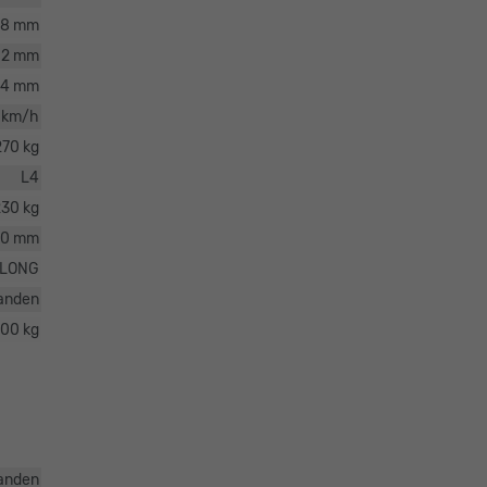
98 mm
12 mm
04 mm
 km/h
270 kg
L4
230 kg
90 mm
LONG
anden
00 kg
anden