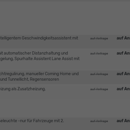
ntelligentem Geschwindigkeitsassistent mit
auf An
auf Anfrage
it automatischer Distanzhaltung und
auf An
auf Anfrage
elung, Spurhalte Assistent Lane Assist mit
lichtregulirung, manueller Coming Home und
auf An
auf Anfrage
 und Tunnellicht, Regensensoren
eizung als Zusatzheizung,
auf An
auf Anfrage
eleuchte -nur für Fahrzeuge mit 2.
auf An
auf Anfrage