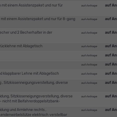
 mit einem Assistenzpaket und nur für
auf An
auf Anfrage
 mit einem Assistenzpaket und nur für 8-gang
auf An
auf Anfrage
cher und 2 Becherhalter in der
auf An
auf Anfrage
Rücklehne mit Ablagetisch
auf An
auf Anfrage
auf An
auf Anfrage
auf An
auf Anfrage
nd klappbarer Lehne mit Ablagetisch
auf An
auf Anfrage
ng , Sitzkissenneigungsverstellung, diverse
auf An
auf Anfrage
idung, Sitzkisseneigungsverstellung, diverse
auf An
auf Anfrage
- nicht mit Beifahrerdoppelsitzbank-
leidung und Armlehne rechts ,
auf An
auf Anfrage
Lendenwirbelstütze elektrisch verstellbar