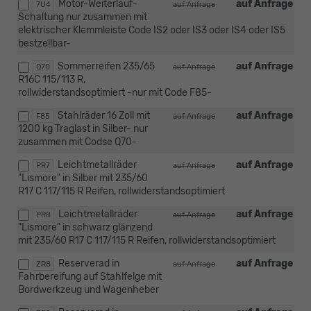
Motor-Weiterlauf-
auf Anfrage
7U4
auf Anfrage
Schaltung nur zusammen mit
elektrischer Klemmleiste Code IS2 oder IS3 oder IS4 oder IS5
bestzellbar-
Sommerreifen 235/65
auf Anfrage
Q70
auf Anfrage
R16C 115/113 R,
rollwiderstandsoptimiert -nur mit Code F85-
Stahlräder 16 Zoll mit
auf Anfrage
F85
auf Anfrage
1200 kg Traglast in Silber- nur
zusammen mit Codse Q70-
Leichtmetallräder
auf Anfrage
PR7
auf Anfrage
"Lismore" in Silber mit 235/60
R17 C 117/115 R Reifen, rollwiderstandsoptimiert
Leichtmetallräder
auf Anfrage
PR8
auf Anfrage
"Lismore" in schwarz glänzend
mit 235/60 R17 C 117/115 R Reifen, rollwiderstandsoptimiert
Reserverad in
auf Anfrage
ZR8
auf Anfrage
Fahrbereifung auf Stahlfelge mit
Bordwerkzeug und Wagenheber