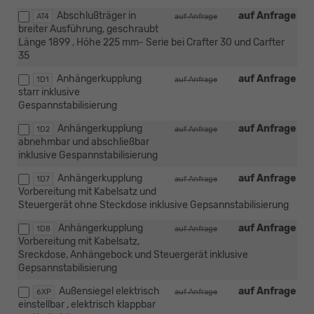
Abschlußträger in
auf Anfrage
AT4
auf Anfrage
breiter Ausführung, geschraubt
Länge 1899 , Höhe 225 mm- Serie bei Crafter 30 und Carfter
35
Anhängerkupplung
auf Anfrage
1D1
auf Anfrage
starr inklusive
Gespannstabilisierung
Anhängerkupplung
auf Anfrage
1D2
auf Anfrage
abnehmbar und abschließbar
inklusive Gespannstabilisierung
Anhängerkupplung
auf Anfrage
1D7
auf Anfrage
Vorbereitung mit Kabelsatz und
Steuergerät ohne Steckdose inklusive Gepsannstabilisierung
Anhängerkupplung
auf Anfrage
1D8
auf Anfrage
Vorbereitung mit Kabelsatz,
Sreckdose, Anhängebock und Steuergerät inklusive
Gepsannstabilisierung
Außensiegel elektrisch
auf Anfrage
6XP
auf Anfrage
einstellbar , elektrisch klappbar