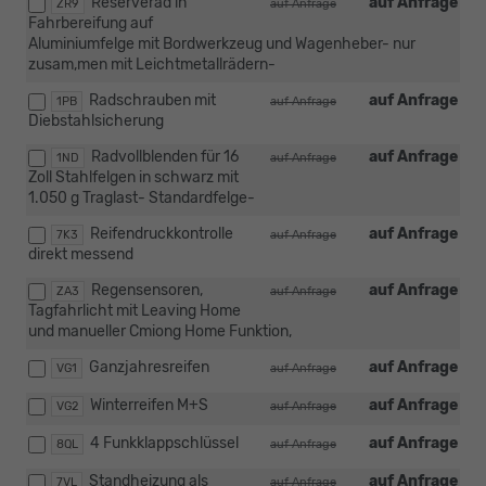
Reserverad in
auf Anfrage
ZR9
auf Anfrage
Fahrbereifung auf
Aluminiumfelge mit Bordwerkzeug und Wagenheber- nur
zusam,men mit Leichtmetallrädern-
Radschrauben mit
auf Anfrage
1PB
auf Anfrage
Diebstahlsicherung
Radvollblenden für 16
auf Anfrage
1ND
auf Anfrage
Zoll Stahlfelgen in schwarz mit
1.050 g Traglast- Standardfelge-
Reifendruckkontrolle
auf Anfrage
7K3
auf Anfrage
direkt messend
Regensensoren,
auf Anfrage
ZA3
auf Anfrage
Tagfahrlicht mit Leaving Home
und manueller Cmiong Home Funktion,
Ganzjahresreifen
auf Anfrage
VG1
auf Anfrage
Winterreifen M+S
auf Anfrage
VG2
auf Anfrage
4 Funkklappschlüssel
auf Anfrage
8QL
auf Anfrage
Standheizung als
auf Anfrage
7VL
auf Anfrage