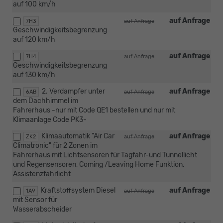
auf 100 km/h
auf Anfrage
7H3
auf Anfrage
Geschwindigkeitsbegrenzung
auf 120 km/h
auf Anfrage
7H4
auf Anfrage
Geschwindigkeitsbegrenzung
auf 130 km/h
2. Verdampfer unter
auf Anfrage
6AB
auf Anfrage
dem Dachhimmel im
Fahrerhaus -nur mit Code QE1 bestellen und nur mit
Klimaanlage Code PK3-
Klimaautomatik "Air Car
auf Anfrage
ZK2
auf Anfrage
Climatronic" für 2 Zonen im
Fahrerhaus mit Lichtsensoren für Tagfahr-und Tunnellicht
und Regensensoren, Coming /Leaving Home Funktion,
Assistenzfahrlicht
Kraftstoffsystem Diesel
auf Anfrage
1A9
auf Anfrage
mit Sensor für
Wasserabscheider