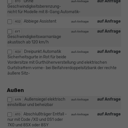
Ohne
auf Anfrage
8T0
auf Anfrage
Geschwindigkeitsberenzung-
nicht für Modelle mit 8-Gang Automatik-
Abbiege Assistent
auf Anfrage
4G2
auf Anfrage
auf Anfrage
6Y1
auf Anfrage
Geschwindigkeitswarnanlage
akustisch ab 120 km/h
Dreipunkt Automatik
auf Anfrage
4QV
auf Anfrage
Sicherheitsgurte in Rot für beide
Vordersitze mit Gurthöhenverstellung und elektrischen
Gurtstraffern vorne- bei Beifahrerdoppelsitzbank der rechte
äußere Sitz-
Außen
Außensiegel elektrisch
auf Anfrage
6XN
auf Anfrage
einstellbar und beheizbar
Abschlußträger Entfall -
auf Anfrage
AT0
auf Anfrage
nur mit Code /X0 und 0S1 oder
7X0 und 8SX oder 8SY