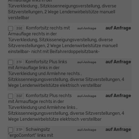
Armauflage links in der
Türverkleidung , Sitzkissenneigungsverstellung, diverse
Sitzverstellungen, 2 Wege Lendenwirbelstütze manuell
verstellbar
Komfortsitz rechts mit
auf Anfrage
3SE
auf Anfrage
Armauflage rechts in der
Türverkleidung, Sitzkisseneigungsverstellung, diverse
Sitzverestellungen, 2 Wege Lendenwirbelstütze manuell
einstellbar- nicht mit Beifahrerdoppelsitzbank-
Komfortsitz Plus links
auf Anfrage
3TF
auf Anfrage
mit Armauflage links in der
Türverkleidung und Armlehne rechts ,
Sitzkissenneigungsverstellung, diverse Sitzverstellungen, 4
Wege Lendenwirbelstütze elektrisch verstellbar
Komfortsitz Plus rechts
auf Anfrage
3SF
auf Anfrage
mit Armauflage rechts in der
Türverkleidung und Armlehne links ,
Sitzkissenneigungsverstellung, diverse Sitzverstellungen, 4
Wege Lendenwirbelstütze elektrisch verstellbar
Schwingsitz
auf Anfrage
3TP
auf Anfrage
"ergoComfort" links mit