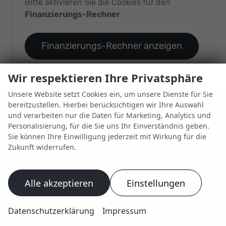
Bitte aktivieren Sie die Cookies für den
Finanzierungs-Rechner
Finanzierungs-Rechner anzeigen
Wir respektieren Ihre Privatsphäre
Unsere Website setzt Cookies ein, um unsere Dienste für Sie
bereitzustellen. Hierbei berücksichtigen wir Ihre Auswahl
und verarbeiten nur die Daten für Marketing, Analytics und
Personalisierung, für die Sie uns Ihr Einverständnis geben.
Folgen Sie uns
Sie können Ihre Einwilligung jederzeit mit Wirkung für die
Zukunft widerrufen.
Autohaus
Autohaus
Autohaus
Schroen,
Schroen,
Schroen,
Folgen
Besuchen
Folgen
Volkswagen
Alle akzeptieren
Einstellungen
Sie
Sie
Sie
uns
unser
uns
VW T6 California EU-Neuwagen
auf
YouTube-
auf
Datenschutzerklärung
Impressum
VW T6 Multivan EU-Neuwagen
Instagram
Kanal
Facebook