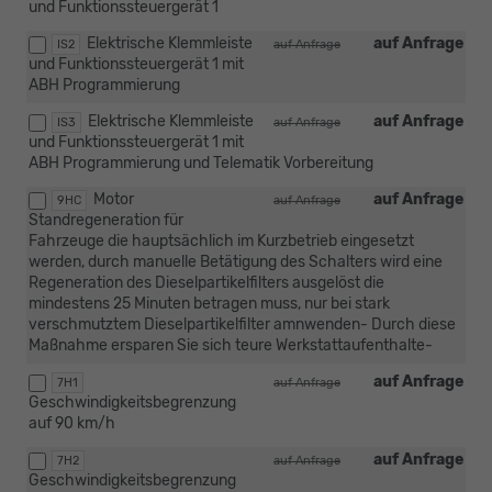
und Funktionssteuergerät 1
Elektrische Klemmleiste
auf Anfrage
IS2
auf Anfrage
und Funktionssteuergerät 1 mit
ABH Programmierung
Elektrische Klemmleiste
auf Anfrage
IS3
auf Anfrage
und Funktionssteuergerät 1 mit
ABH Programmierung und Telematik Vorbereitung
Motor
auf Anfrage
9HC
auf Anfrage
Standregeneration für
Fahrzeuge die hauptsächlich im Kurzbetrieb eingesetzt
werden, durch manuelle Betätigung des Schalters wird eine
Regeneration des Dieselpartikelfilters ausgelöst die
mindestens 25 Minuten betragen muss, nur bei stark
verschmutztem Dieselpartikelfilter amnwenden- Durch diese
Maßnahme ersparen Sie sich teure Werkstattaufenthalte-
auf Anfrage
7H1
auf Anfrage
Geschwindigkeitsbegrenzung
auf 90 km/h
auf Anfrage
7H2
auf Anfrage
Geschwindigkeitsbegrenzung