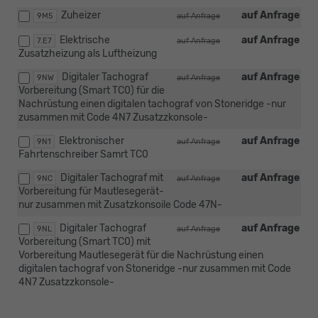
Zuheizer
auf Anfrage
9M5
auf Anfrage
Elektrische
auf Anfrage
7.E7
auf Anfrage
Zusatzheizung als Luftheizung
Digitaler Tachograf
auf Anfrage
9NW
auf Anfrage
Vorbereitung (Smart TC0) für die
Nachrüstung einen digitalen tachograf von Stoneridge -nur
zusammen mit Code 4N7 Zusatzzkonsole-
Elektronischer
auf Anfrage
9N1
auf Anfrage
Fahrtenschreiber Samrt TC0
Digitaler Tachograf mit
auf Anfrage
9NC
auf Anfrage
Vorbereitung für Mautlesegerät-
nur zusammen mit Zusatzkonsoile Code 47N-
Digitaler Tachograf
auf Anfrage
9NL
auf Anfrage
Vorbereitung (Smart TC0) mit
Vorbereitung Mautlesegerät für die Nachrüstung einen
digitalen tachograf von Stoneridge -nur zusammen mit Code
4N7 Zusatzzkonsole-