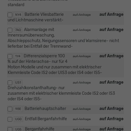
standard
Batterie Vliesbatterie
auf Anfrage
NY4
auf Anfrage
und Lichtmaschine verstärkt-
Alarmanlage mit
auf Anfrage
7AQ
auf Anfrage
Innenraumüberwachung,
Abschleppschutz, Neigungssensoren und Warnsirene- nicht
lieferbar bei Entfall der Trennwand-
Differenzialsperre 100
auf Anfrage
1Y4
auf Anfrage
% auf der Hinterachse- nur für 4
Motion Modelle und nur zusammen mit elektrischer
Klemmleiste Code IS2 oder UIS3 oder IS4 oder IS5-
auf Anfrage
US1
auf Anfrage
Drehzahlkonstanthaltung- nur
zusammen mit elektrischer klemmleiste Code IS2 oder IS3
oder IS4 oder IS5-
Batteriehauptschalter
auf Anfrage
9BE
auf Anfrage
Entfall Berganfahrhilfe
auf Anfrage
UG0
auf Anfrage
Berganfahrhilfe
auf Anfrage
UG5
auf Anfrage