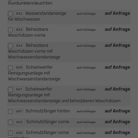
Rundumklennleuchten
Wasserstandanzeige
auf Anfrage
8X2
auf Anfrage
für Wischwasser
Beheizbare
auf Anfrage
8X3
auf Anfrage
Waschdüsen vorne
Beheizbare
auf Anfrage
8X4
auf Anfrage
Waschdüsen vorne mit
Wischwasserstandanzeige
Scheinwerfer
auf Anfrage
8X8
auf Anfrage
Reinigungsanlage mit
Wischwasserstandanzeige
Scheinwerfer
auf Anfrage
8X1
auf Anfrage
Reinigungsanlage mit
Wischwasserstandanzeige und beheizbaren Waschdüsen
Schmutzfänger hinten
auf Anfrage
6N1
auf Anfrage
Schmutzfänger vorne
auf Anfrage
6N3
auf Anfrage
Schmutzfänger vorne
auf Anfrage
6N2
auf Anfrage