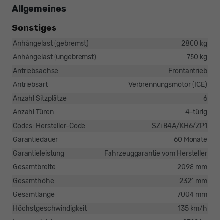
Allgemeines
Sonstiges
Anhängelast (gebremst)
2800 kg
Anhängelast (ungebremst)
750 kg
Antriebsachse
Frontantrieb
Antriebsart
Verbrennungsmotor (ICE)
Anzahl Sitzplätze
6
Anzahl Türen
4-türig
Codes: Hersteller-Code
SZi B4A/KH6/ZP1
Garantiedauer
60 Monate
Garantieleistung
Fahrzeuggarantie vom Hersteller
Gesamtbreite
2098 mm
Gesamthöhe
2321 mm
Gesamtlänge
7004 mm
Höchstgeschwindigkeit
135 km/h