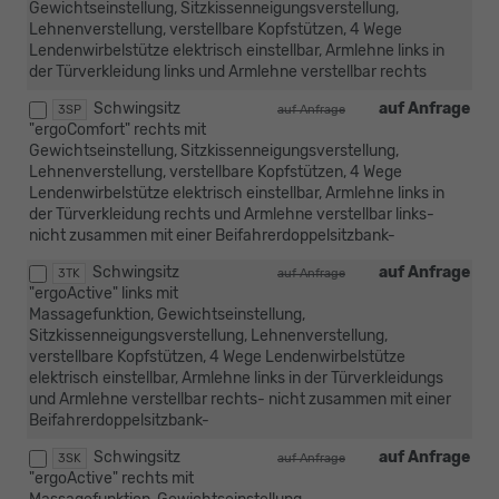
Gewichtseinstellung, Sitzkissenneigungsverstellung,
Lehnenverstellung, verstellbare Kopfstützen, 4 Wege
Lendenwirbelstütze elektrisch einstellbar, Armlehne links in
der Türverkleidung links und Armlehne verstellbar rechts
Schwingsitz
auf Anfrage
3SP
auf Anfrage
"ergoComfort" rechts mit
Gewichtseinstellung, Sitzkissenneigungsverstellung,
Lehnenverstellung, verstellbare Kopfstützen, 4 Wege
Lendenwirbelstütze elektrisch einstellbar, Armlehne links in
der Türverkleidung rechts und Armlehne verstellbar links-
nicht zusammen mit einer Beifahrerdoppelsitzbank-
Schwingsitz
auf Anfrage
3TK
auf Anfrage
"ergoActive" links mit
Massagefunktion, Gewichtseinstellung,
Sitzkissenneigungsverstellung, Lehnenverstellung,
verstellbare Kopfstützen, 4 Wege Lendenwirbelstütze
elektrisch einstellbar, Armlehne links in der Türverkleidungs
und Armlehne verstellbar rechts- nicht zusammen mit einer
Beifahrerdoppelsitzbank-
Schwingsitz
auf Anfrage
3SK
auf Anfrage
"ergoActive" rechts mit