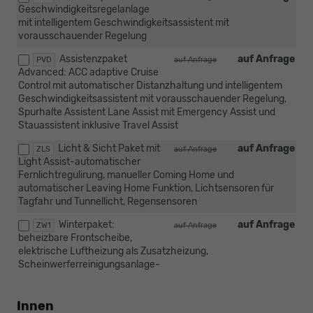
Geschwindigkeitsregelanlage
mit intelligentem Geschwindigkeitsassistent mit
vorausschauender Regelung
Assistenzpaket
auf Anfrage
PVD
auf Anfrage
Advanced: ACC adaptive Cruise
Control mit automatischer Distanzhaltung und intelligentem
Geschwindigkeitsassistent mit vorausschauender Regelung,
Spurhalte Assistent Lane Assist mit Emergency Assist und
Stauassistent inklusive Travel Assist
Licht & Sicht Paket mit
auf Anfrage
ZLS
auf Anfrage
Light Assist-automatischer
Fernlichtregulirung, manueller Coming Home und
automatischer Leaving Home Funktion, Lichtsensoren für
Tagfahr und Tunnellicht, Regensensoren
Winterpaket:
auf Anfrage
ZW1
auf Anfrage
beheizbare Frontscheibe,
elektrische Luftheizung als Zusatzheizung,
Scheinwerferreinigungsanlage-
Innen