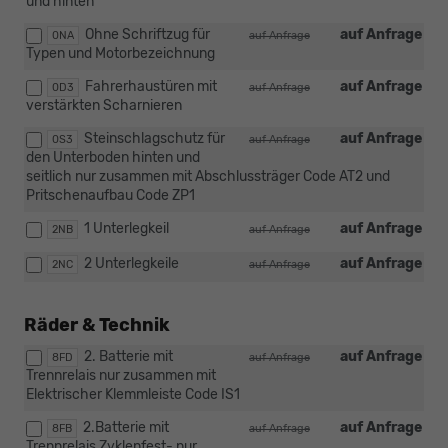
und hinten
Ohne Schriftzug für
auf Anfrage
0NA
auf Anfrage
Typen und Motorbezeichnung
Fahrerhaustüren mit
auf Anfrage
0D3
auf Anfrage
verstärkten Scharnieren
Steinschlagschutz für
auf Anfrage
0S3
auf Anfrage
den Unterboden hinten und
seitlich nur zusammen mit Abschlussträger Code AT2 und
Pritschenaufbau Code ZP1
1 Unterlegkeil
auf Anfrage
2NB
auf Anfrage
2 Unterlegkeile
auf Anfrage
2NC
auf Anfrage
Räder & Technik
2. Batterie mit
auf Anfrage
8FD
auf Anfrage
Trennrelais nur zusammen mit
Elektrischer Klemmleiste Code IS1
2.Batterie mit
auf Anfrage
8FB
auf Anfrage
Trennrelais Zyklenfest- nur