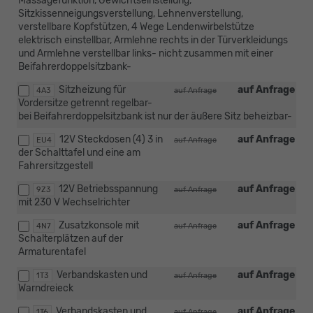
Massagefunktion, Gewichtseinstellung,
Sitzkissenneigungsverstellung, Lehnenverstellung,
verstellbare Kopfstützen, 4 Wege Lendenwirbelstütze
elektrisch einstellbar, Armlehne rechts in der Türverkleidungs
und Armlehne verstellbar links- nicht zusammen mit einer
Beifahrerdoppelsitzbank-
Sitzheizung für
auf Anfrage
4A3
auf Anfrage
Vordersitze getrennt regelbar-
bei Beifahrerdoppelsitzbank ist nur der äußere Sitz beheizbar-
12V Steckdosen (4) 3 in
auf Anfrage
EU4
auf Anfrage
der Schalttafel und eine am
Fahrersitzgestell
12V Betriebsspannung
auf Anfrage
9Z3
auf Anfrage
mit 230 V Wechselrichter
Zusatzkonsole mit
auf Anfrage
4N7
auf Anfrage
Schalterplätzen auf der
Armaturentafel
Verbandskasten und
auf Anfrage
1T3
auf Anfrage
Warndreieck
Verbandskasten und
auf Anfrage
1T6
auf Anfrage