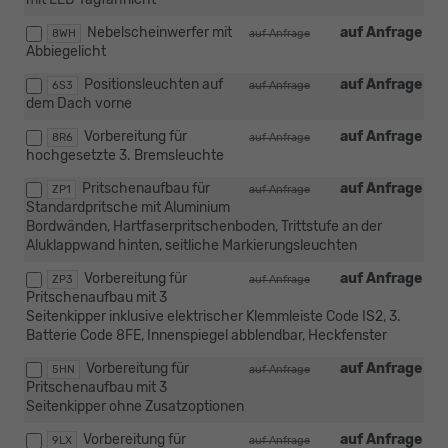
Nebelscheinwerfer mit
auf Anfrage
8WH
auf Anfrage
Abbiegelicht
Positionsleuchten auf
auf Anfrage
6S3
auf Anfrage
dem Dach vorne
Vorbereitung für
auf Anfrage
8R6
auf Anfrage
hochgesetzte 3. Bremsleuchte
Pritschenaufbau für
auf Anfrage
ZP1
auf Anfrage
Standardpritsche mit Aluminium
Bordwänden, Hartfaserpritschenboden, Trittstufe an der
Aluklappwand hinten, seitliche Markierungsleuchten
Vorbereitung für
auf Anfrage
ZP3
auf Anfrage
Pritschenaufbau mit 3
Seitenkipper inklusive elektrischer Klemmleiste Code IS2, 3.
Batterie Code 8FE, Innenspiegel abblendbar, Heckfenster
Vorbereitung für
auf Anfrage
5HN
auf Anfrage
Pritschenaufbau mit 3
Seitenkipper ohne Zusatzoptionen
Vorbereitung für
auf Anfrage
9LX
auf Anfrage