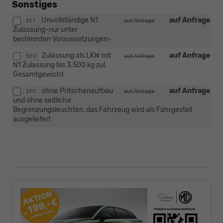
Sonstiges
Unvollständige N1
auf Anfrage
5ET
auf Anfrage
Zulassung-nur unter
bestimmten Voraussetzungen-
Zulassung als LKW mit
auf Anfrage
5EV
auf Anfrage
N1 Zulassung bis 3.500 kg zul.
Gesamtgewicht
ohne Pritschenaufbau
auf Anfrage
ZP0
auf Anfrage
und ohne seitliche
Begrenzungsleuchten, das Fahrzeug wird als Fahrgestell
ausgeliefert