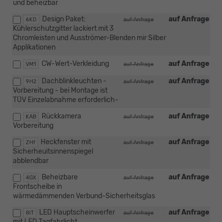
und beheizbar
Design Paket:
auf Anfrage
6KD
auf Anfrage
Kühlerschutzgitter lackiert mit 3
Chromleisten und Ausströmer-Blenden mir Silber
Applikationen
CW-Wert-Verkleidung
auf Anfrage
VM1
auf Anfrage
Dachblinkleuchten -
auf Anfrage
9H2
auf Anfrage
Vorbereitung - bei Montage ist
TÜV Einzelabnahme erforderlich-
Rückkamera
auf Anfrage
KAB
auf Anfrage
Vorbereitung
Heckfenster mit
auf Anfrage
ZHf
auf Anfrage
Sicherheuitsinnenspiegel
abblendbar
Beheizbare
auf Anfrage
4GX
auf Anfrage
Frontscheibe in
wärmedämmenden Verbund-Sicherheitsglas
LED Hauptscheinwerfer
auf Anfrage
8IT
auf Anfrage
mit LED Tagfahrlicht