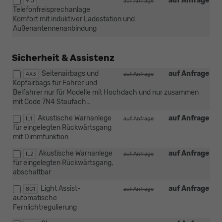
auf Anfrage
9IJ
auf Anfrage
Telefonfreisprechanlage
Komfort mit induktiver Ladestation und
Außenantennenanbindung
Sicherheit & Assistenz
Seitenairbags und
auf Anfrage
4X3
auf Anfrage
Kopfairbags für Fahrer und
Beifahrer nur für Modelle mit Hochdach und nur zusammen
mit Code 7N4 Staufach…
Akustische Warnanlege
auf Anfrage
IL1
auf Anfrage
für eingelegten Rückwärtsgang
mit Dimmfunktion
Akustische Warnanlege
auf Anfrage
IL2
auf Anfrage
für eingelegten Rückwärtsgang,
abschaltbar
Light Assist-
auf Anfrage
8G1
auf Anfrage
automatische
Fernlichtregulierung