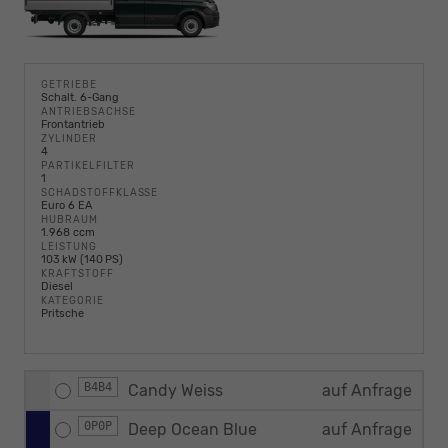
GETRIEBE
Schalt. 6-Gang
ANTRIEBSACHSE
Frontantrieb
ZYLINDER
4
PARTIKELFILTER
1
SCHADSTOFFKLASSE
Euro 6 EA
HUBRAUM
1.968 ccm
LEISTUNG
103 kW (140 PS)
KRAFTSTOFF
Diesel
KATEGORIE
Pritsche
B4B4
Candy Weiss
auf Anfrage
0P0P
Deep Ocean Blue
auf Anfrage