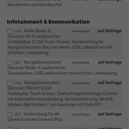
Warndreieck und Warnleuchte
Infotainment & Kommunikation
Radio Ready 2
auf Anfrage
Z66
auf Anfrage
Discover mit 4 Lautsprecher,
Farbdisplkay 10 Zoll Touch Screen, Voprbereitung für
Navigationsystem Discover Media, USB Ladebuchsen mit
erhöhter Ladeleistung
Navigationssysstem
auf Anfrage
Z67
auf Anfrage
Discover Media, 4 Lautsprecher,
Europakarten, USB Ladebuchsen mit erhöhter Ladeleistung,
Navigationssystem
auf Anfrage
Z68
auf Anfrage
Discover PRO mit 12 Zoll
Farbdisplay Touch Screen, Telefonfreisprechanlage Comfort
mit Außenantennenanbindung, Sprachbedienung, Wired &
Wireless App Connect- nur zusammen mit Code R27
Vorbereitung für We
auf Anfrage
R27
auf Anfrage
Connect und We Connect Plus