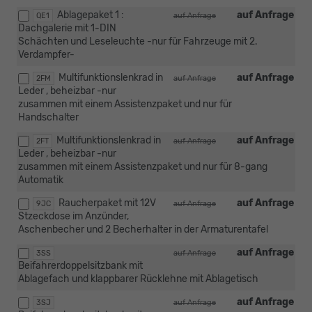
Ablagepaket 1 :
auf Anfrage
QE1
auf Anfrage
Dachgalerie mit 1-DIN
Schächten und Leseleuchte -nur für Fahrzeuge mit 2.
Verdampfer-
Multifunktionslenkrad in
auf Anfrage
2FM
auf Anfrage
Leder , beheizbar -nur
zusammen mit einem Assistenzpaket und nur für
Handschalter
Multifunktionslenkrad in
auf Anfrage
2FT
auf Anfrage
Leder , beheizbar -nur
zusammen mit einem Assistenzpaket und nur für 8-gang
Automatik
Raucherpaket mit 12V
auf Anfrage
9JC
auf Anfrage
Stzeckdose im Anzünder,
Aschenbecher und 2 Becherhalter in der Armaturentafel
auf Anfrage
3SS
auf Anfrage
Beifahrerdoppelsitzbank mit
Ablagefach und klappbarer Rücklehne mit Ablagetisch
auf Anfrage
3SJ
auf Anfrage