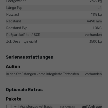
Leergewicht
2392 kg
Länge Typ
L4
Nutzlast
1118 kg
Radstand
4490 mm
Radstand Typ
LONG
Rußpartikelfilter / SCR
vorhanden
Zul. Gesamtgewicht
3500 kg
Serienausstattungen
Außen
in den Stoßstangen vorne integrierte Trittstufen
vorhanden
Optionale Extras
Pakete
Assistenzpaket Basis:
auf Anfrage
PVA
auf Anfrage