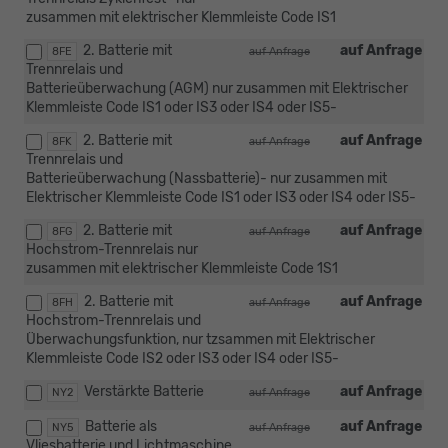
zusammen mit elektrischer Klemmleiste Code IS1
2. Batterie mit
auf Anfrage
8FE
auf Anfrage
Trennrelais und
Batterieüberwachung (AGM) nur zusammen mit Elektrischer
Klemmleiste Code IS1 oder IS3 oder IS4 oder IS5-
2. Batterie mit
auf Anfrage
8FK
auf Anfrage
Trennrelais und
Batterieüberwachung (Nassbatterie)- nur zusammen mit
Elektrischer Klemmleiste Code IS1 oder IS3 oder IS4 oder IS5-
2. Batterie mit
auf Anfrage
8FG
auf Anfrage
Hochstrom-Trennrelais nur
zusammen mit elektrischer Klemmleiste Code 1S1
2. Batterie mit
auf Anfrage
8FH
auf Anfrage
Hochstrom-Trennrelais und
Überwachungsfunktion, nur tzsammen mit Elektrischer
Klemmleiste Code IS2 oder IS3 oder IS4 oder IS5-
Verstärkte Batterie
auf Anfrage
NY2
auf Anfrage
Batterie als
auf Anfrage
NY5
auf Anfrage
Vliesbatterie und Lichtmaschine