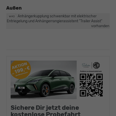
Verbindung
Außen
mit:
[PJL]
Anhängerkupplung schwenkbar mit elektrischer
WAG
19"
Entriegelung und Anhängerrangierassistent "Trailer Assist"
Leichtmetallfelgen
vorhanden
Leeds
Schwarz
Schwarz
/
Dark
Graphite
/
glanzgedreht,
[PJG]
18"
Leichtmetallfelgen
York
in
Dark
Graphite
/
glanzgedreht
Sichere Dir jetzt deine
und
kostenlose Probefahrt