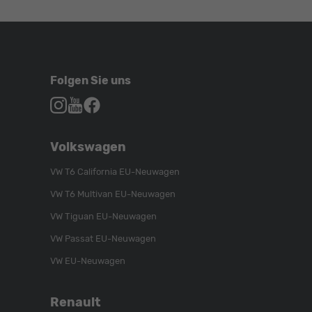
Folgen Sie uns
Autohaus
Autohaus
Autohaus
Schroen,
Schroen,
Schroen,
Folgen
Besuchen
Folgen
Volkswagen
Sie
Sie
Sie
uns
unser
uns
VW T6 California EU-Neuwagen
auf
YouTube-
auf
VW T6 Multivan EU-Neuwagen
Instagram
Kanal
Facebook
VW Tiguan EU-Neuwagen
VW Passat EU-Neuwagen
VW EU-Neuwagen
Renault