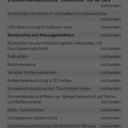
3-Zonen-Klimaautomatik "Climatronic" mit Air Care
vorhanden
Vordersitze mit elektrisch verstellbarer Lordosenstütze
vorhanden
LED-Beleuchtung im Fußraum vorn
vorhanden
Vordersitze mit Massagefunktion
vorhanden
Rücksitzlehne asymmetrisch geteilt umklappbar, mit
Durchlademöglichkeit
vorhanden
Fußmatten
vorhanden
Netztrennwand
vorhanden
Variabler Kofferraumboden
vorhanden
Ambientebeleuchtung in 30 Farben
vorhanden
Sonnenschutzrollo an den Türscheiben hinten
vorhanden
Sonnenblenden,mit Make-up-Spiegel beleuchtet auf Fahrer
und Beifahrerseite
vorhanden
Elektr. Fensterheber
vorhanden
Umklappbarer Beifahrersitz
vorhanden
Gepäckraumabdeckung mit elektrischer Öffnung
vorhanden