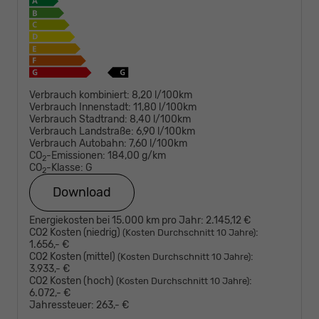
Verbrauch kombiniert:
8,20 l/100km
Verbrauch Innenstadt:
11,80 l/100km
Verbrauch Stadtrand:
8,40 l/100km
Verbrauch Landstraße:
6,90 l/100km
Verbrauch Autobahn:
7,60 l/100km
CO
-Emissionen:
184,00 g/km
2
CO
-Klasse:
G
2
Download
Energiekosten bei 15.000 km pro Jahr:
2.145,12 €
CO2 Kosten (niedrig)
:
(Kosten Durchschnitt 10 Jahre)
1.656,- €
CO2 Kosten (mittel)
:
(Kosten Durchschnitt 10 Jahre)
3.933,- €
CO2 Kosten (hoch)
:
(Kosten Durchschnitt 10 Jahre)
6.072,- €
Jahressteuer:
263,- €