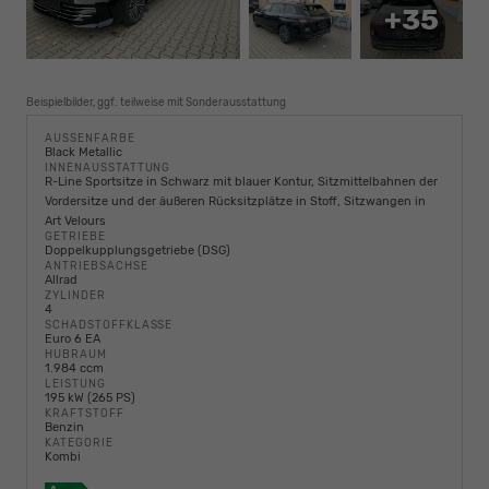
+35
Beispielbilder, ggf. teilweise mit Sonderausstattung
AUSSENFARBE
Black Metallic
INNENAUSSTATTUNG
R-Line Sportsitze in Schwarz mit blauer Kontur, Sitzmittelbahnen der
Vordersitze und der äußeren Rücksitzplätze in Stoff, Sitzwangen in
Art Velours
GETRIEBE
Doppelkupplungsgetriebe (DSG)
ANTRIEBSACHSE
Allrad
ZYLINDER
4
SCHADSTOFFKLASSE
Euro 6 EA
HUBRAUM
1.984 ccm
LEISTUNG
195 kW (265 PS)
KRAFTSTOFF
Benzin
KATEGORIE
Kombi