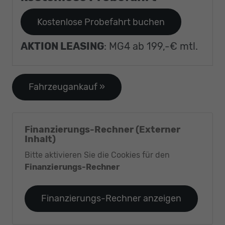
[PJM]
18"
Leichtmetallfelgen
Kostenlose Probefahrt buchen
York
in
AKTION LEASING
: MG4 ab 199,-€ mtl.
Schwarz
/
glanzgedreht))
Fahrzeugankauf »
Finanzierungs-Rechner (Externer
Inhalt)
Bitte aktivieren Sie die Cookies für den
Finanzierungs-Rechner
Finanzierungs-Rechner anzeigen