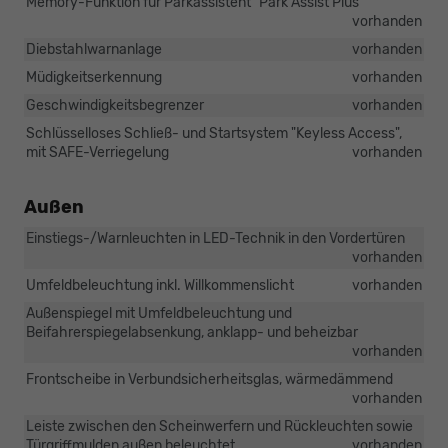
Memory-Funktion für Parkassistent "Park Assist Plus"
vorhanden
Diebstahlwarnanlage
vorhanden
Müdigkeitserkennung
vorhanden
Geschwindigkeitsbegrenzer
vorhanden
Schlüsselloses Schließ- und Startsystem "Keyless Access",
mit SAFE-Verriegelung
vorhanden
Außen
Einstiegs-/Warnleuchten in LED-Technik in den Vordertüren
vorhanden
Umfeldbeleuchtung inkl. Willkommenslicht
vorhanden
Außenspiegel mit Umfeldbeleuchtung und
Beifahrerspiegelabsenkung, anklapp- und beheizbar
vorhanden
Frontscheibe in Verbundsicherheitsglas, wärmedämmend
vorhanden
Leiste zwischen den Scheinwerfern und Rückleuchten sowie
Türgriffmulden außen beleuchtet
vorhanden