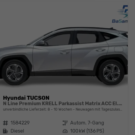
Hyundai TUCSON
N Line Premium KRELL Parkassist Matrix ACC El.Heck
unverbindliche Lieferzeit: 8 - 10 Wochen
Neuwagen mit Tageszulassung
Fahrzeugnr.
1584229
Getriebe
Autom. 7-Gang
Kraftstoff
Diesel
Leistung
100 kW (136 PS)