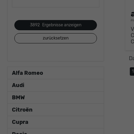
in
3892
Ergebnisse anzeigen
V
zurücksetzen
D
Alfa Romeo
Audi
BMW
Citroën
Cupra