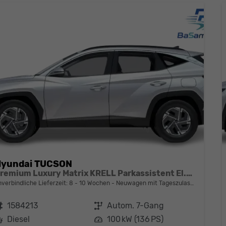
Hyundai TUCSON
Premium Luxury Matrix KRELL Parkassistent El.Heck
nverbindliche Lieferzeit: 8 - 10 Wochen
Neuwagen mit Tageszulassung
ahrzeugnr.
1584213
Getriebe
Autom. 7-Gang
Kraftstoff
Diesel
Leistung
100 kW (136 PS)