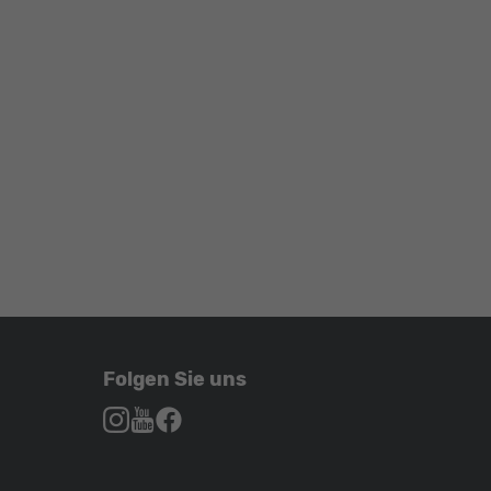
Folgen Sie uns
Autohaus
Autohaus
Autohaus
Schroen,
Schroen,
Schroen,
Folgen
Besuchen
Folgen
Sie
Sie
Sie