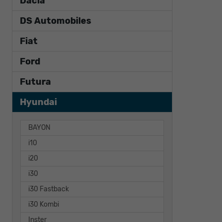
Dacia
DS Automobiles
Fiat
Ford
Futura
Hyundai
BAYON
i10
i20
i30
i30 Fastback
i30 Kombi
Inster