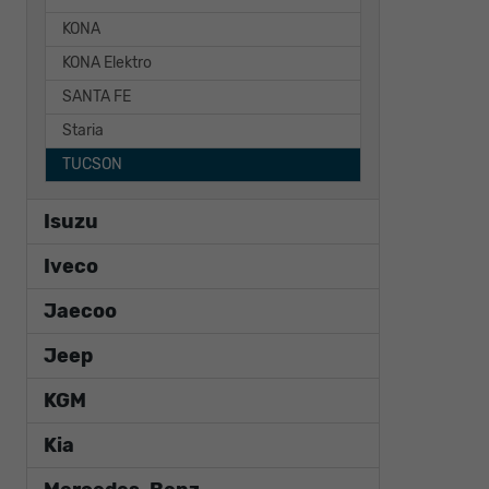
KONA
KONA Elektro
SANTA FE
Staria
TUCSON
Isuzu
Iveco
Jaecoo
Jeep
KGM
Kia