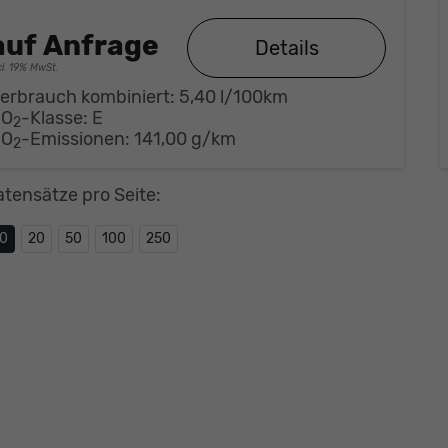
auf Anfrage
Details
cl. 19% MwSt.
erbrauch kombiniert:
5,40 l/100km
CO
-Klasse:
E
2
CO
-Emissionen:
141,00 g/km
2
atensätze pro Seite:
10
20
50
100
250