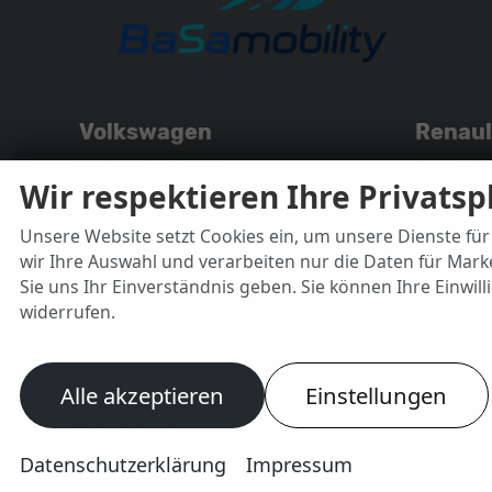
Volkswagen
Renaul
VW T6 California EU-Neuwagen
Renault E
Wir respektieren Ihre Privats
VW T6 Multivan EU-Neuwagen
Renault Cl
Unsere Website setzt Cookies ein, um unsere Dienste für 
VW Tiguan EU-Neuwagen
Renault Au
wir Ihre Auswahl und verarbeiten nur die Daten für Marke
VW Passat EU-Neuwagen
Renault K
Sie uns Ihr Einverständnis geben. Sie können Ihre Einwill
widerrufen.
VW EU-Neuwagen
Alle akzeptieren
Einstellungen
Autovermietung Bad Hersfeld
Autovermietung Bad Salzung
Weitere Informationen zum offiziellen Kraftstoffverbrauch und zu den off
offiziellen spezifischen CO
-Emissionen und den offiziellen Stromverbra
2
Datenschutzerklärung
Impressum
www.dat.de.