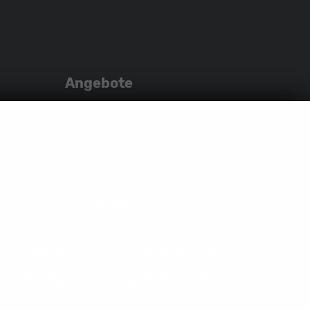
uns
unser
uns
auf
YouTube-
auf
Instagram
Kanal
Facebook
Angebote
Renault Neuwagen
Skoda Neuwagen
Hyundai Neuwagen
Cupra Neuwagen
Xpeng Neuwagen
iheit
Widerrufsrecht
Cookie-Einstellungen
Fakten
W können dem 'Leitfaden über den offiziellen Kraftstoffverbrauch, die
n Automobil Treuhand GmbH' unentgeltlich erhältlich ist unter