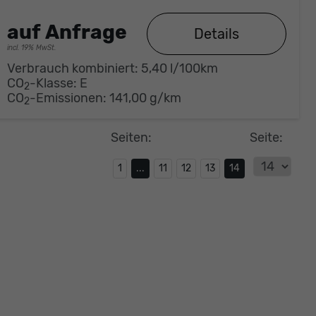
auf Anfrage
Details
incl. 19% MwSt.
Verbrauch kombiniert:
5,40 l/100km
CO
-Klasse:
E
2
CO
-Emissionen:
141,00 g/km
2
Seiten:
Seite:
1
...
11
12
13
14