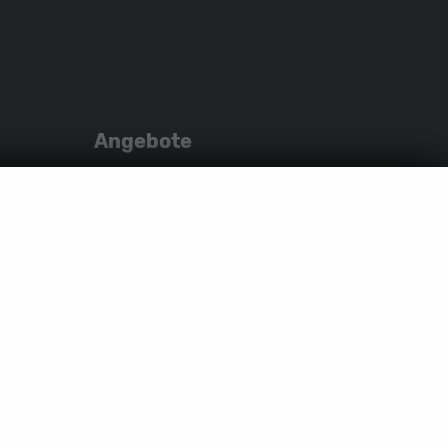
Sie
Sie
Sie
uns
unser
uns
auf
YouTube-
auf
Instagram
Kanal
Facebook
Angebote
Renault Neuwagen
Skoda Neuwagen
Hyundai Neuwagen
Cupra Neuwagen
Xpeng Neuwagen
iheit
Widerrufsrecht
Cookie-Einstellungen
Fakten
W können dem 'Leitfaden über den offiziellen Kraftstoffverbrauch, die
n Automobil Treuhand GmbH' unentgeltlich erhältlich ist unter