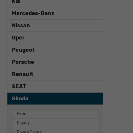
Kia
Mercedes-Benz
Nissan
Opel
Peugeot
Porsche
Renault
SEAT
Skoda
Elroq
Enyaq
Enyaq Coupé