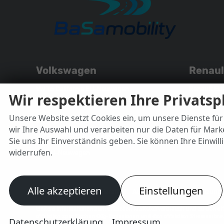
Volkswagen
Renaul
VW T6 California EU-Neuwagen
Renault E
Wir respektieren Ihre Privats
VW T6 Multivan EU-Neuwagen
Renault Cl
Unsere Website setzt Cookies ein, um unsere Dienste für 
VW Tiguan EU-Neuwagen
Renault Au
wir Ihre Auswahl und verarbeiten nur die Daten für Marke
VW Passat EU-Neuwagen
Renault K
Sie uns Ihr Einverständnis geben. Sie können Ihre Einwill
widerrufen.
VW EU-Neuwagen
Alle akzeptieren
Einstellungen
Autovermietung Bad Hersfeld
Autovermietung Bad Salzung
Weitere Informationen zum offiziellen Kraftstoffverbrauch und zu den off
offiziellen spezifischen CO
-Emissionen und den offiziellen Stromverbra
2
Datenschutzerklärung
Impressum
www.dat.de.