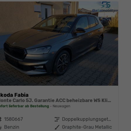
koda Fabia
Monte Carlo 5J. Garantie ACC beheizbare WS Klimaauto 16 Zoll LM Bi-LED Kamera Kessy
ofort lieferbar ab Bestellung
Neuwagen
ahrzeugnr.
1580667
Getriebe
Doppelkupplungsgetriebe (DSG)
Kraftstoff
Benzin
Außenfarbe
Graphite-Grau Metallic