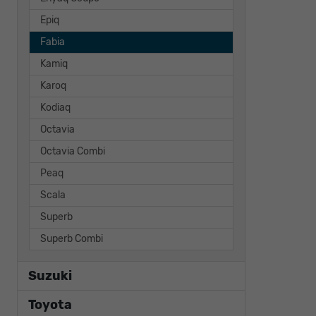
Epiq
Fabia
Kamiq
Karoq
Kodiaq
Octavia
Octavia Combi
Peaq
Scala
Superb
Superb Combi
Suzuki
Toyota