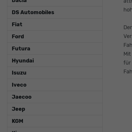
Dacia
att
hoh
DS Automobiles
Fiat
Der
Ver
Ford
Fah
Futura
Mit
Hyundai
für
Fah
Isuzu
Iveco
Jaecoo
Jeep
KGM