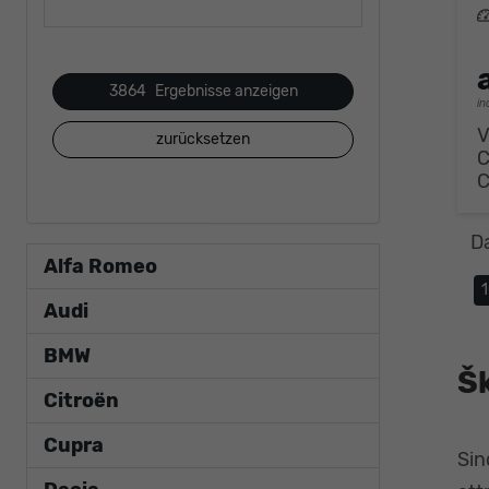
L
3864
Ergebnisse anzeigen
in
V
zurücksetzen
D
Alfa Romeo
Audi
BMW
Š
Citroën
Cupra
Sin