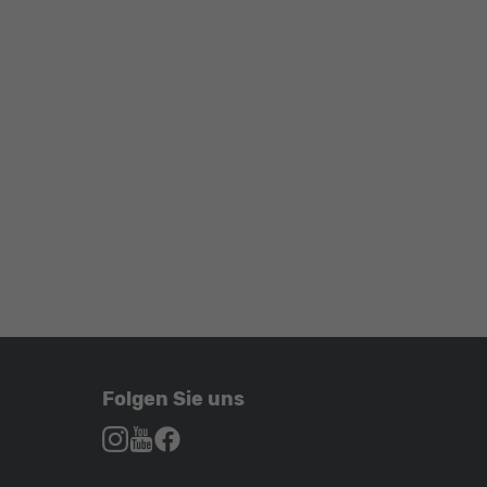
Folgen Sie uns
Autohaus
Autohaus
Autohaus
Schroen,
Schroen,
Schroen,
Folgen
Besuchen
Folgen