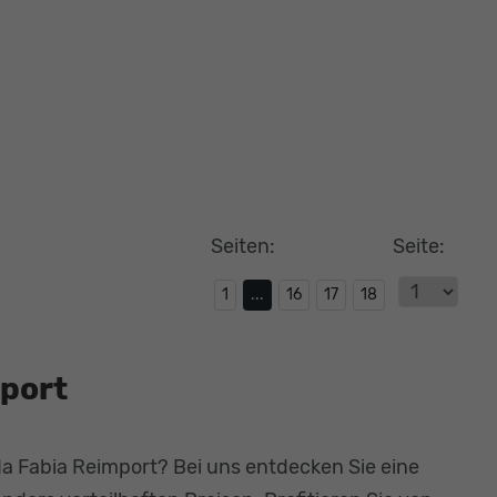
Seiten:
Seite:
1
...
16
17
18
port
a Fabia Reimport? Bei uns entdecken Sie eine