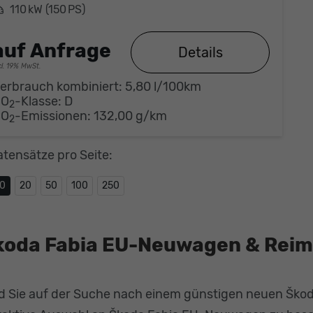
eistung
110 kW (150 PS)
auf Anfrage
Details
cl. 19% MwSt.
erbrauch kombiniert:
5,80 l/100km
CO
-Klasse:
D
2
CO
-Emissionen:
132,00 g/km
2
atensätze pro Seite:
10
20
50
100
250
koda Fabia EU-Neuwagen & Reim
d Sie auf der Suche nach einem günstigen neuen Škod