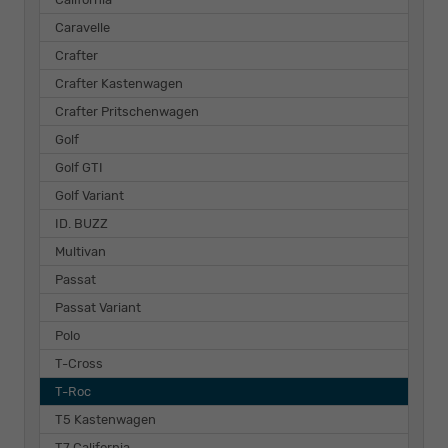
Caravelle
Crafter
Crafter Kastenwagen
Crafter Pritschenwagen
Golf
Golf GTI
Golf Variant
ID. BUZZ
Multivan
Passat
Passat Variant
Polo
T-Cross
T-Roc
T5 Kastenwagen
T7 California