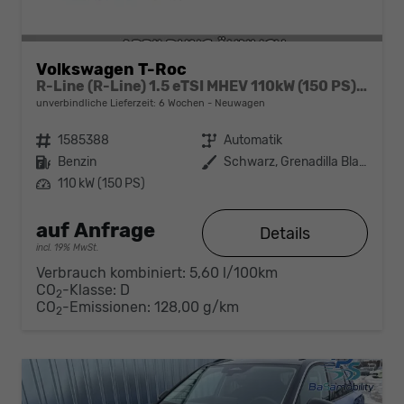
Volkswagen T-Roc
R-Line (R-Line) 1.5 eTSI MHEV 110kW (150 PS) 7-Gang-DSG
unverbindliche Lieferzeit:
6 Wochen
Neuwagen
Fahrzeugnr.
1585388
Getriebe
Automatik
Kraftstoff
Benzin
Außenfarbe
Schwarz, Grenadilla Black
Leistung
110 kW (150 PS)
auf Anfrage
Details
incl. 19% MwSt.
Verbrauch kombiniert:
5,60 l/100km
CO
-Klasse:
D
2
CO
-Emissionen:
128,00 g/km
2