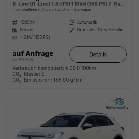
R-Line (R-Line) 1.5 eTSI 110kW (150 PS) 7-Gang-DSG
unverbindliche Lieferzeit:
6 Wochen
Neuwagen
Fahrzeugnr.
1585211
Getriebe
Automatik
Kraftstoff
Benzin
Außenfarbe
Grau, Wolf Grey Metallic (A6)
Leistung
110 kW (150 PS)
auf Anfrage
Details
incl. 19% MwSt.
Verbrauch kombiniert:
6,00 l/100km
CO
-Klasse:
E
2
CO
-Emissionen:
136,00 g/km
2