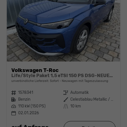
Volkswagen T-Roc
Life/Style Paket 1,5 eTSI 150 PS DSG-NEUES MODELL-Dach Schwarz-ACC-18" Alu Sofort
unverbindliche Lieferzeit: Sofort
Neuwagen mit Tageszulassung
Fahrzeugnr.
1578341
Getriebe
Automatik
Kraftstoff
Benzin
Außenfarbe
Celestiablau Metallic / Dach Schwarz
Leistung
110 kW (150 PS)
Kilometerstand
10 km
02.01.2026