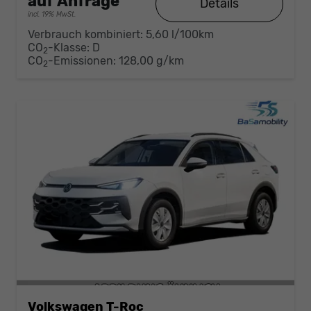
auf Anfrage
Details
incl. 19% MwSt.
Verbrauch kombiniert:
5,60 l/100km
CO
-Klasse:
D
2
CO
-Emissionen:
128,00 g/km
2
Volkswagen T-Roc