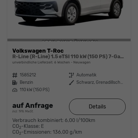
Volkswagen T-Roc
R-Line (R-Line) 1.5 eTSI 110 kW (150 PS) 7-Gang-DSG
unverbindliche Lieferzeit:
6 Wochen
Neuwagen
Fahrzeugnr.
1585212
Getriebe
Automatik
Kraftstoff
Benzin
Außenfarbe
Schwarz, Grenadillschwarz Metallic (0E)
Leistung
110 kW (150 PS)
auf Anfrage
Details
incl. 19% MwSt.
Verbrauch kombiniert:
6,00 l/100km
CO
-Klasse:
E
2
CO
-Emissionen:
136,00 g/km
2