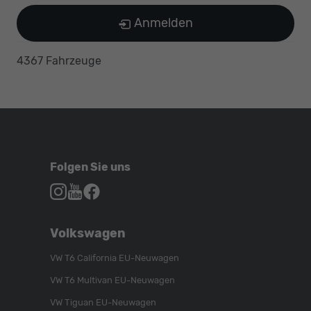
Anmelden
4367 Fahrzeuge
Folgen Sie uns
Autohaus
Autohaus
Autohaus
Schroen,
Schroen,
Schroen,
Folgen
Besuchen
Folgen
Volkswagen
Sie
Sie
Sie
uns
unser
uns
VW T6 California EU-Neuwagen
auf
YouTube-
auf
VW T6 Multivan EU-Neuwagen
Instagram
Kanal
Facebook
VW Tiguan EU-Neuwagen