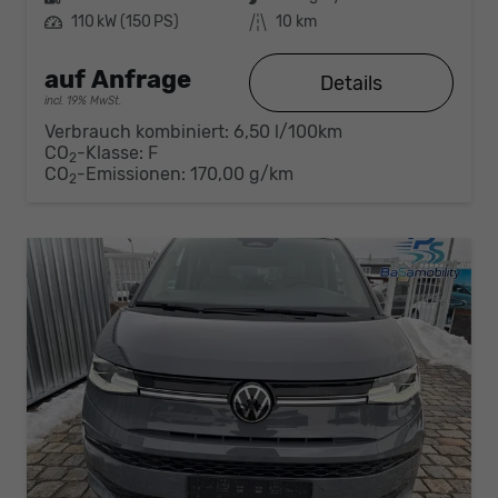
Leistung
110 kW (150 PS)
Kilometerstand
10 km
auf Anfrage
Details
incl. 19% MwSt.
Verbrauch kombiniert:
6,50 l/100km
CO
-Klasse:
F
2
CO
-Emissionen:
170,00 g/km
2