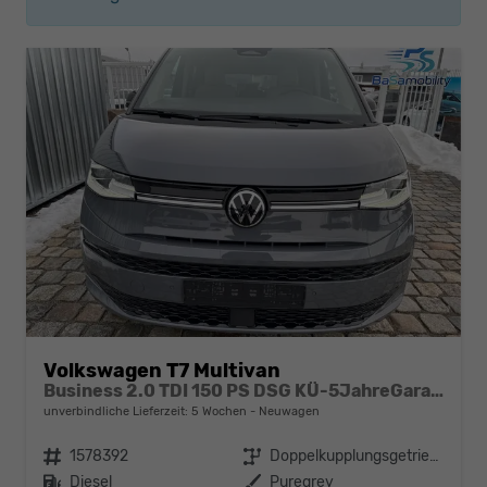
Volkswagen T7 Multivan
Business 2.0 TDI 150 PS DSG KÜ-5JahreGarantie-Anhängerkupplung-7-Sitzer-Navi-Family Paket-Rückfahrkamera-Parklenkassistent-Matrix LED
unverbindliche Lieferzeit:
5 Wochen
Neuwagen
Fahrzeugnr.
1578392
Getriebe
Doppelkupplungsgetriebe (DSG)
Kraftstoff
Diesel
Außenfarbe
Puregrey