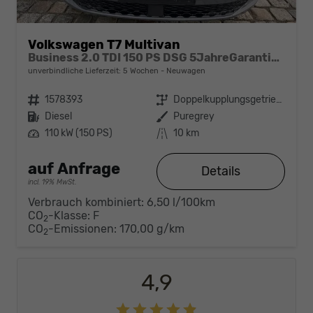
Volkswagen T7 Multivan
Business 2.0 TDI 150 PS DSG 5JahreGarantie-Anhängerkupplung-7-Sitzer-Navi-Family Paket-Rückfahrkamera-Parklenkassistent-Matrix LED
unverbindliche Lieferzeit:
5 Wochen
Neuwagen
Fahrzeugnr.
1578393
Getriebe
Doppelkupplungsgetriebe (DSG)
Kraftstoff
Diesel
Außenfarbe
Puregrey
Leistung
110 kW (150 PS)
Kilometerstand
10 km
auf Anfrage
Details
incl. 19% MwSt.
Verbrauch kombiniert:
6,50 l/100km
CO
-Klasse:
F
2
CO
-Emissionen:
170,00 g/km
2
4,9