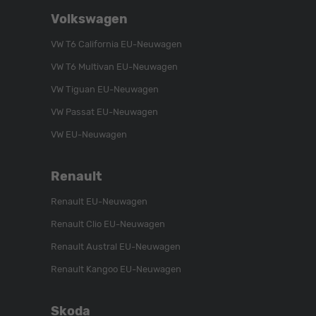
Folgen
Besuchen
Folgen
Volkswagen
Sie
Sie
Sie
uns
unser
uns
VW T6 California EU-Neuwagen
auf
YouTube-
auf
VW T6 Multivan EU-Neuwagen
Instagram
Kanal
Facebook
VW Tiguan EU-Neuwagen
VW Passat EU-Neuwagen
VW EU-Neuwagen
Renault
Renault EU-Neuwagen
Renault Clio EU-Neuwagen
Renault Austral EU-Neuwagen
Renault Kangoo EU-Neuwagen
Skoda