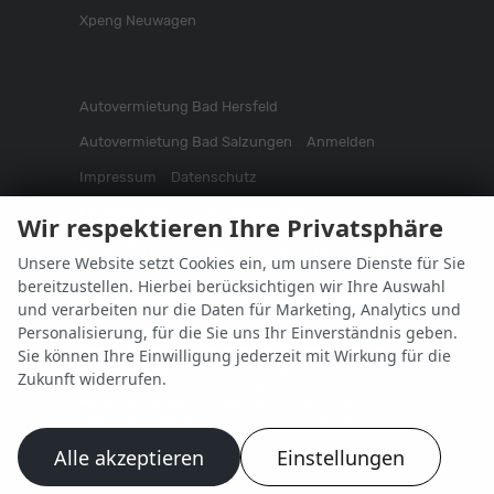
Xpeng Neuwagen
Autovermietung Bad Hersfeld
Autovermietung Bad Salzungen
Anmelden
Impressum
Datenschutz
Informationen zur Barrierefreiheit
Wir respektieren Ihre Privatsphäre
Widerrufsrecht
Cookie-Einstellungen
Fakten
Unsere Website setzt Cookies ein, um unsere Dienste für Sie
bereitzustellen. Hierbei berücksichtigen wir Ihre Auswahl
Weitere Informationen zum offiziellen Kraftstoffverbrauch
und verarbeiten nur die Daten für Marketing, Analytics und
und zu den offiziellen spezifischen CO
-Emissionen und
2
Personalisierung, für die Sie uns Ihr Einverständnis geben.
gegebenenfalls zum Stromverbrauch neuer PKW können
dem 'Leitfaden über den offiziellen Kraftstoffverbrauch,
Sie können Ihre Einwilligung jederzeit mit Wirkung für die
die offiziellen spezifischen CO
-Emissionen und den
2
Zukunft widerrufen.
offiziellen Stromverbrauch neuer PKW' entnommen
werden, der an allen Verkaufsstellen und bei der
'Deutschen Automobil Treuhand GmbH' unentgeltlich
erhältlich ist unter www.dat.de.
Alle akzeptieren
Einstellungen