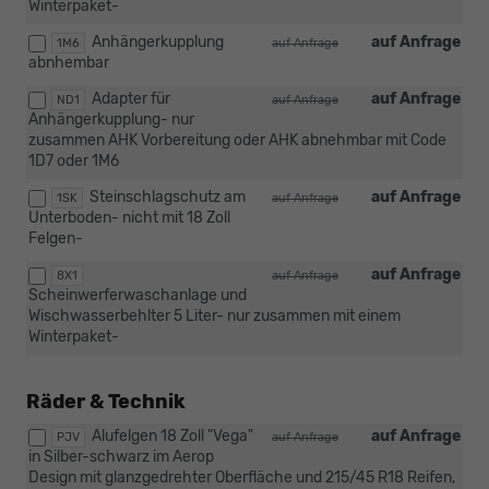
Winterpaket-
Anhängerkupplung
auf Anfrage
1M6
auf Anfrage
abnhembar
Adapter für
auf Anfrage
ND1
auf Anfrage
Anhängerkupplung- nur
zusammen AHK Vorbereitung oder AHK abnehmbar mit Code
1D7 oder 1M6
Steinschlagschutz am
auf Anfrage
1SK
auf Anfrage
Unterboden- nicht mit 18 Zoll
Felgen-
auf Anfrage
8X1
auf Anfrage
Scheinwerferwaschanlage und
Wischwasserbehlter 5 Liter- nur zusammen mit einem
Winterpaket-
Räder & Technik
Alufelgen 18 Zoll "Vega"
auf Anfrage
PJV
auf Anfrage
in Silber-schwarz im Aerop
Design mit glanzgedrehter Oberfläche und 215/45 R18 Reifen,