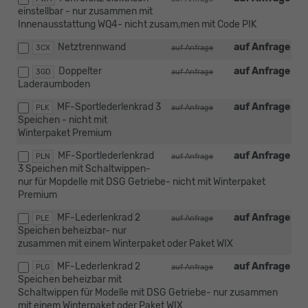
einstellbar - nur zusammen mit
Innenausstattung WQ4- nicht zusam,men mit Code PIK
Netztrennwand
auf Anfrage
3CX
auf Anfrage
Doppelter
auf Anfrage
3GD
auf Anfrage
Laderaumboden
MF-Sportlederlenkrad 3
auf Anfrage
PLK
auf Anfrage
Speichen - nicht mit
Winterpaket Premium
MF-Sportlederlenkrad
auf Anfrage
PLN
auf Anfrage
3 Speichen mit Schaltwippen-
nur für Mopdelle mit DSG Getriebe- nicht mit Winterpaket
Premium
MF-Lederlenkrad 2
auf Anfrage
PLE
auf Anfrage
Speichen beheizbar- nur
zusammen mit einem Winterpaket oder Paket WIX
MF-Lederlenkrad 2
auf Anfrage
PLG
auf Anfrage
Speichen beheizbar mit
Schaltwippen für Modelle mit DSG Getriebe- nur zusammen
mit einem Winterpaket oder Paket WIX