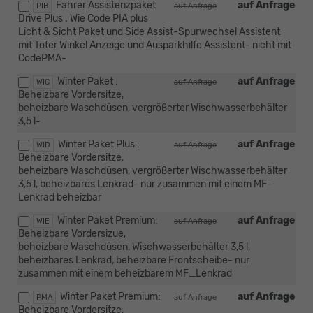
Fahrer Assistenzpaket
auf Anfrage
PIB
auf Anfrage
Drive Plus . Wie Code PIA plus
Licht & Sicht Paket und Side Assist-Spurwechsel Assistent
mit Toter Winkel Anzeige und Ausparkhilfe Assistent- nicht mit
CodePMA-
Winter Paket :
auf Anfrage
WIC
auf Anfrage
Beheizbare Vordersitze,
beheizbare Waschdüsen, vergrößerter Wischwasserbehälter
3,5 l-
Winter Paket Plus :
auf Anfrage
WID
auf Anfrage
Beheizbare Vordersitze,
beheizbare Waschdüsen, vergrößerter Wischwasserbehälter
3,5 l, beheizbares Lenkrad- nur zusammen mit einem MF-
Lenkrad beheizbar
Winter Paket Premium:
auf Anfrage
WIE
auf Anfrage
Beheizbare Vordersizue,
beheizbare Waschdüsen, Wischwasserbehälter 3,5 l,
beheizbares Lenkrad, beheizbare Frontscheibe- nur
zusammen mit einem beheizbarem MF_Lenkrad
Winter Paket Premium:
auf Anfrage
PMA
auf Anfrage
Beheizbare Vordersitze,