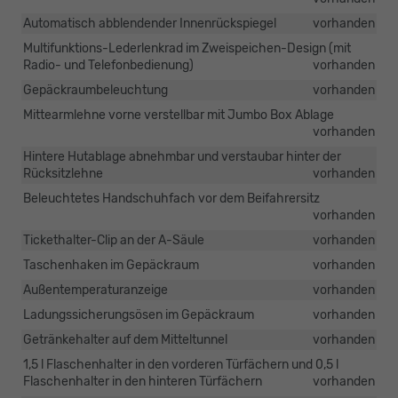
Automatisch abblendender Innenrückspiegel
vorhanden
Multifunktions-Lederlenkrad im Zweispeichen-Design (mit
Radio- und Telefonbedienung)
vorhanden
Gepäckraumbeleuchtung
vorhanden
Mittearmlehne vorne verstellbar mit Jumbo Box Ablage
vorhanden
Hintere Hutablage abnehmbar und verstaubar hinter der
Rücksitzlehne
vorhanden
Beleuchtetes Handschuhfach vor dem Beifahrersitz
vorhanden
Tickethalter-Clip an der A-Säule
vorhanden
Taschenhaken im Gepäckraum
vorhanden
Außentemperaturanzeige
vorhanden
Ladungssicherungsösen im Gepäckraum
vorhanden
Getränkehalter auf dem Mitteltunnel
vorhanden
1,5 l Flaschenhalter in den vorderen Türfächern und 0,5 l
Flaschenhalter in den hinteren Türfächern
vorhanden