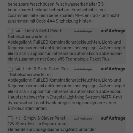
beheizbare Waschdüsen, Wischwasserbehälter 3,5 l,
beheizbares Lenkrad, beheizbare Frontscheibe- nur
zusammen mit einem beheizbarem MF-Lenkrad - und nicht
zusammen mit Code 4A4 Sitzheizung hinten-
Licht & Sicht Paket:
auf Anfrage
WIH
auf Anfrage
Nebelscheinwerfer mit
Abbiegelicht, Full LED Kombinationsrückleuchten, Licht-und
Regensensoren mit abblendbarem Innenspiegel, Außenspiegel
elektrisch klappbar, für Fahrerseite automatisch abblendbar-
nicht zusammen mit Code WIS Technologie Paket Plus -
Licht & Sicht Paket Plus
auf Anfrage
WII
auf Anfrage
: Nebelscheinwerfer mit
Abbiegelicht, Full LED Kombinationsrückleuchten, Licht-und
Regensensoren mit abblendbarem Innenspiegel, Außenspiegel
elektrisch klappbar, für Fahrerseite automatisch abblendbar,
Hauptscheinwerfer in Chrystal Lightning System MATRIX mit
dynamischer Leuchtweitenregulierung und dynamischen
Blinkleuchten hinten
Simply & Clever Paket:
auf Anfrage
PIJ
auf Anfrage
12V Steckdose im Gepäckraum,
Elemente zur Ladegutsicherung,Netz unter der