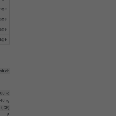
rage
rage
rage
rage
ntrieb
600 kg
740 kg
 (ICE)
5