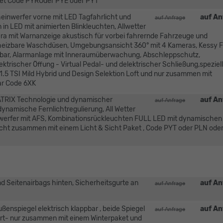
ket Code PYROder PYE oder PYT
einwerfer vorne mit LED Tagfahrlicht und
auf An
auf Anfrage
n LED mit animierten Blinkleuchten, Allwetter
ra mit Warnanzeige akustisch für vorbei fahrernde Fahrzeuge und
heizbare Waschdüsen, Umgebungsansicht 360° mit 4 Kameras, Kessy F
hmbar, Alarmanlage mit Inneraumüberwachung, Abschleppschutz,
trischer Öffung - Virtual Pedal- und delektrischer Schließung,speziell
 1.5 TSI Mild Hybrid und Design Selektion Loft und nur zusammen mit
ar Code 6XK
ATRIX Technologie und dynamischer
auf An
auf Anfrage
ynamische Fernlichtregulierung, All Wetter
inwerfer mit AFS, Kombinationsrückleuchten FULL LED mit dynamischen
- -nicht zusammen mit einem Licht & Sicht Paket , Code PYT oder PLN od
d Seitenairbags hinten, Sicherheitsgurte an
auf An
auf Anfrage
ußenspiegel elektrisch klappbar , beide Spiegel
auf An
auf Anfrage
hrt- nur zusammen mit einem Winterpaket und