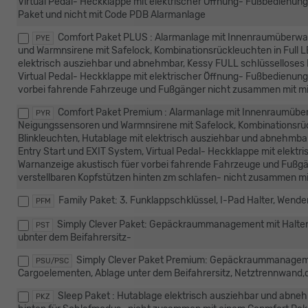
Virtual Pedal- Heckklappe mit elektrischer Öffnung- Fußbedienung
Paket und nicht mit Code PDB Alarmanlage
Comfort Paket PLUS : Alarmanlage mit Innenraumüberw
PYE
und Warmnsirene mit Safelock, Kombinationsrückleuchten in Full L
elektrisch ausziehbar und abnehmbar, Kessy FULL schlüsselloses 
Virtual Pedal- Heckklappe mit elektrischer Öffnung- Fußbedienun
vorbei fahrende Fahrzeuge und Fußgänger nicht zusammen mit mit
Comfort Paket Premium : Alarmanlage mit Innenraumüb
PYR
Neigungssensoren und Warmnsirene mit Safelock, Kombinationsrück
Blinkleuchten, Hutablage mit elektrisch ausziehbar und abnehmba
Entry Start und EXIT System, Virtual Pedal- Heckklappe mit elekt
Warnanzeige akustisch füer vorbei fahrende Fahrzeuge und Fußgän
verstellbaren Kopfstützen hinten zm schlafen- nicht zusammen mi
Family Paket: 3. Funklappschklüssel, I-Pad Halter, Wen
PFM
Simply Clever Paket: Gepäckraummanagement mit Halte
PST
ubnter dem Beifahrersitz-
Simply Clever Paket Premium: Gepäckraummanageme
PSU/PSC
Cargoelementen, Ablage unter dem Beifahrersitz, Netztrennwand,
Sleep Paket : Hutablage elektrisch ausziehbar und abnehm
PKZ