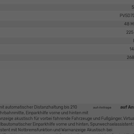
5
PV5D7
48 M
225
14
26
mit automatischer Distanzhaltung bis 210
auf An
auf Anfrage
ahrbahnmitte, Einparkhilfe vorne und hinten mit
nzeige akustisch für vorbei fahrende Fahrzeuge und Fußgänger, Virtua
 halbautomatischer Einparkhilfe vorne und hinten, Spurwechselassistent
ssistent mit Notbremsfunktion und Warnanzeige Akustisch bei