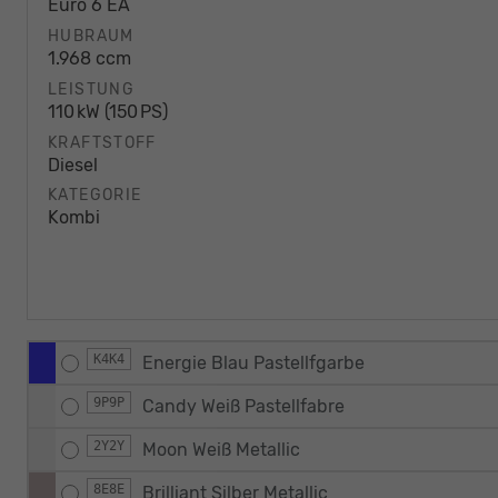
Euro 6 EA
HUBRAUM
1.968 ccm
LEISTUNG
110 kW (150 PS)
KRAFTSTOFF
Diesel
KATEGORIE
Kombi
K4K4
Energie Blau Pastellfgarbe
9P9P
Candy Weiß Pastellfabre
2Y2Y
Moon Weiß Metallic
8E8E
Brilliant Silber Metallic