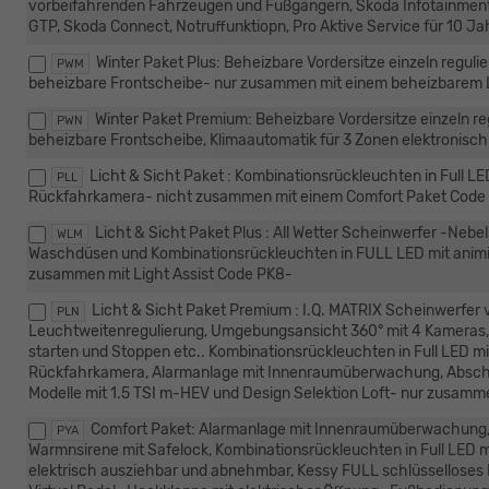
vorbeifahrenden Fahrzeugen und Fußgängern, Skoda Infotainment 
GTP, Skoda Connect, Notruffunktiopn, Pro Aktive Service für 10 Jah
Winter Paket Plus: Beheizbare Vordersitze einzeln regu
PWM
beheizbare Frontscheibe- nur zusammen mit einem beheizbarem 
Winter Paket Premium: Beheizbare Vordersitze einzeln r
PWN
beheizbare Frontscheibe, Klimaautomatik für 3 Zonen elektronisch
Licht & Sicht Paket : Kombinationsrückleuchten in Full LE
PLL
Rückfahrkamera- nicht zusammen mit einem Comfort Paket Code
Licht & Sicht Paket Plus : All Wetter Scheinwerfer -Neb
WLM
Waschdüsen und Kombinationsrückleuchten in FULL LED mit animi
zusammen mit Light Assist Code PK8-
Licht & Sicht Paket Premium : I.Q. MATRIX Scheinwerfer
PLN
Leuchtweitenregulierung, Umgebungsansicht 360° mit 4 Kameras, 
starten und Stoppen etc.. Kombinationsrückleuchten in Full LED mi
Rückfahrkamera, Alarmanlage mit Innenraumüberwachung, Abschle
Modelle mit 1.5 TSI m-HEV und Design Selektion Loft- nur zusam
Comfort Paket: Alarmanlage mit Innenraumüberwachung
PYA
Warmnsirene mit Safelock, Kombinationsrückleuchten in Full LED m
elektrisch ausziehbar und abnehmbar, Kessy FULL schlüsselloses 