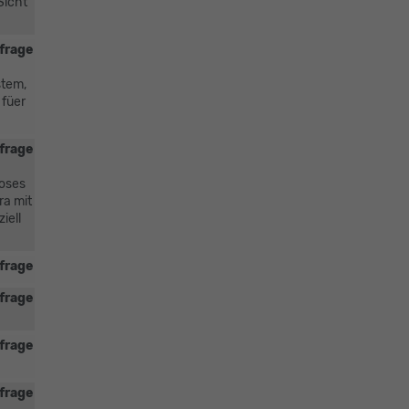
Sicht
frage
stem,
 füer
frage
loses
ra mit
iell
frage
frage
frage
frage