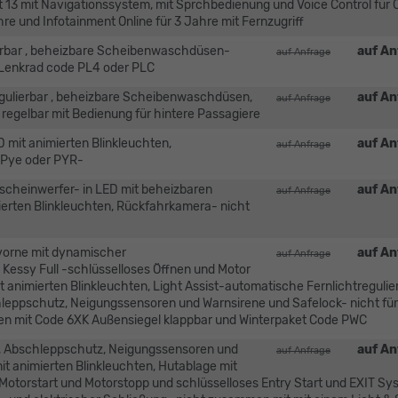
13 mit Navigationssystem, mit Sprchbedienung und Voice Control für
re und Infotainment Online für 3 Jahre mit Fernzugriff
lierbar , beheizbare Scheibenwaschdüsen-
auf An
auf Anfrage
Lenkrad code PL4 oder PLC
egulierbar , beheizbare Scheibenwaschdüsen,
auf An
auf Anfrage
 regelbar mit Bedienung für hintere Passagiere
D mit animierten Blinkleuchten,
auf An
auf Anfrage
 Pye oder PYR-
elscheinwerfer- in LED mit beheizbaren
auf An
auf Anfrage
erten Blinkleuchten, Rückfahrkamera- nicht
 vorne mit dynamischer
auf An
auf Anfrage
Kessy Full -schlüsselloses Öffnen und Motor
t animierten Blinkleuchten, Light Assist-automatische Fernlichtregulie
ppschutz, Neigungssensoren und Warnsirene und Safelock- nicht für
men mit Code 6XK Außensiegel klappbar und Winterpaket Code PWC
, Abschleppschutz, Neigungssensoren und
auf An
auf Anfrage
it animierten Blinkleuchten, Hutablage mit
Motorstart und Motorstopp und schlüsselloses Entry Start und EXIT Sy