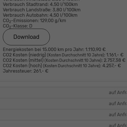
Verbrauch Stadtrand:
4,50 l/100km
Verbrauch Landstraße:
3,80 l/100km
Verbrauch Autobahn:
4,50 l/100km
CO
-Emissionen:
129,00 g/km
2
CO
-Klasse:
D
2
Download
Energiekosten bei 15.000 km pro Jahr:
1.110,90 €
CO2 Kosten (niedrig)
:
1.161,- €
(Kosten Durchschnitt 10 Jahre)
CO2 Kosten (mittel)
:
2.757,38 €
(Kosten Durchschnitt 10 Jahre)
CO2 Kosten (hoch)
:
4.257,- €
(Kosten Durchschnitt 10 Jahre)
Jahressteuer:
261,- €
auf Anf
auf Anf
auf Anf
auf Anf