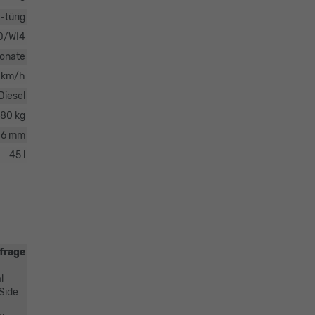
-türig
D/WI4
onate
 km/h
Diesel
80 kg
86 mm
45 l
frage
l
 Side