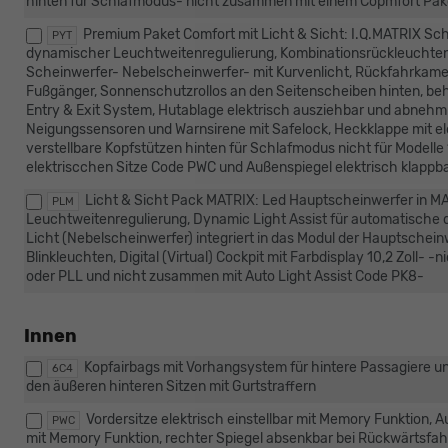
hinten für Schlafmodus- nicht zusammen mit einem Copmfort Pa
Premium Paket Comfort mit Licht & Sicht: I.Q.MATRIX Sch
PYT
dynamischer Leuchtweitenregulierung, Kombinationsrückleuchten i
Scheinwerfer- Nebelscheinwerfer- mit Kurvenlicht, Rückfahrkame
Fußgänger, Sonnenschutzrollos an den Seitenscheiben hinten, be
Entry & Exit System, Hutablage elektrisch ausziehbar und abne
Neigungssensoren und Warnsirene mit Safelock, Heckklappe mit elek
verstellbare Kopfstützen hinten für Schlafmodus nicht für Modelle
elektriscchen Sitze Code PWC und Außenspiegel elektrisch klappb
Licht & Sicht Pack MATRIX: Led Hauptscheinwerfer in M
PLM
Leuchtweitenregulierung, Dynamic Light Assist für automatische d
Licht (Nebelscheinwerfer) integriert in das Modul der Hauptsche
Blinkleuchten, Digital (Virtual) Cockpit mit Farbdisplay 10,2 Zoll
oder PLL und nicht zusammen mit Auto Light Assist Code PK8-
Innen
Kopfairbags mit Vorhangsystem für hintere Passagiere un
6C4
den äußeren hinteren Sitzen mit Gurtstraffern
Vordersitze elektrisch einstellbar mit Memory Funktion, A
PWC
mit Memory Funktion, rechter Spiegel absenkbar bei Rückwärtsfa