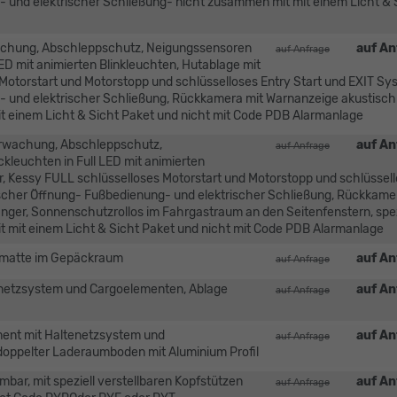
- und elektrischer Schließung- nicht zusammen mit mit einem Licht & 
achung, Abschleppschutz, Neigungssensoren
auf An
auf Anfrage
ED mit animierten Blinkleuchten, Hutablage mit
Motorstart und Motorstopp und schlüsselloses Entry Start und EXIT Sy
g- und elektrischer Schließung, Rückkamera mit Warnanzeige akustisch
 einem Licht & Sicht Paket und nicht mit Code PDB Alarmanlage
erwachung, Abschleppschutz,
auf An
auf Anfrage
leuchten in Full LED mit animierten
r, Kessy FULL schlüsselloses Motorstart und Motorstopp und schlüssel
rischer Öffnung- Fußbedienung- und elektrischer Schließung, Rückkame
ger, Sonnenschutzrollos im Fahrgastraum an den Seitenfenstern, spez
t mit einem Licht & Sicht Paket und nicht mit Code PDB Alarmanlage
dematte im Gepäckraum
auf An
auf Anfrage
netzsystem und Cargoelementen, Ablage
auf An
auf Anfrage
nt mit Haltenetzsystem und
auf An
auf Anfrage
doppelter Laderaumboden mit Aluminium Profil
bar, mit speziell verstellbaren Kopfstützen
auf An
auf Anfrage