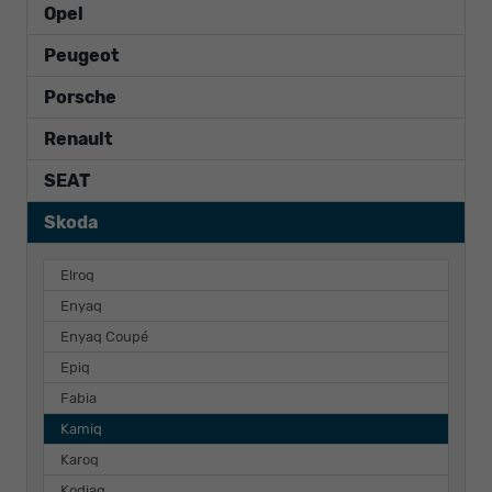
Opel
Peugeot
Porsche
Renault
SEAT
Skoda
Elroq
Enyaq
Enyaq Coupé
Epiq
Fabia
Kamiq
Karoq
Kodiaq