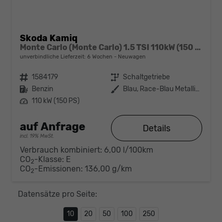
Skoda Kamiq
Monte Carlo (Monte Carlo) 1.5 TSI 110kW (150 PS) 6-Gang Schaltgetriebe
unverbindliche Lieferzeit:
6 Wochen
Neuwagen
Fahrzeugnr.
1584179
Getriebe
Schaltgetriebe
Kraftstoff
Benzin
Außenfarbe
Blau, Race-Blau Metallic (8X)
Leistung
110 kW (150 PS)
auf Anfrage
Details
incl. 19% MwSt.
Verbrauch kombiniert:
6,00 l/100km
CO
-Klasse:
E
2
CO
-Emissionen:
136,00 g/km
2
Datensätze pro Seite:
10
20
50
100
250