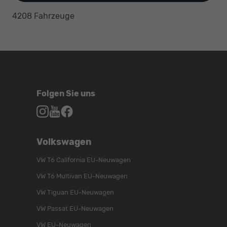
4208 Fahrzeuge
Folgen Sie uns
Autohaus
Autohaus
Autohaus
Schroen,
Schroen,
Schroen,
Folgen
Besuchen
Folgen
Volkswagen
Sie
Sie
Sie
uns
unser
uns
VW T6 California EU-Neuwagen
auf
YouTube-
auf
VW T6 Multivan EU-Neuwagen
Instagram
Kanal
Facebook
VW Tiguan EU-Neuwagen
VW Passat EU-Neuwagen
VW EU-Neuwagen